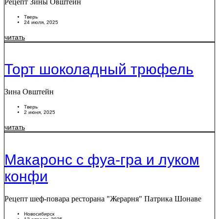
Рецепт Зины Овштейн
Тверь
24 июля, 2025
читать
Торт шоколадный трюфель
Зина Овштейн
Тверь
2 июня, 2025
читать
Макаронс с фуа-гра и луком
конфи
Рецепт шеф-повара ресторана "Жерарня" Патрика Шонаве
Новосибирск