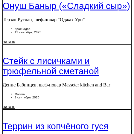
Онуш Баныр («Сладкий сыр»)
Терзян Руслан, шеф-повар "Оджах.Ури"
Краснодар
12 сентября, 2025
читать
Стейк с лисичками и
трюфельной сметаной
Денис Бабинцев, шеф-повар Masseter kitchen and Bar
Москва
8 сентября, 2025
читать
Террин из копчёного гуся