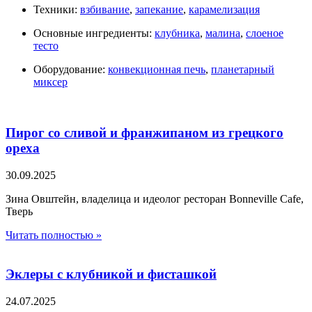
Техники:
взбивание
,
запекание
,
карамелизация
Основные ингредиенты:
клубника
,
малина
,
слоеное
тесто
Оборудование:
конвекционная печь
,
планетарный
миксер
Пирог со сливой и франжипаном из грецкого
ореха
30.09.2025
Зина Овштейн, владелица и идеолог ресторан Bonneville Cafe,
Тверь
Читать полностью »
Эклеры с клубникой и фисташкой
24.07.2025