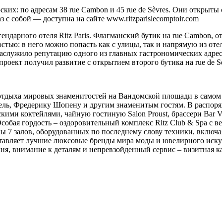
ких: по адресам 38 rue Cambon и 45 rue de Sèvres. Они открыты с
аз с собой — доступна на сайте www.ritzparislecomptoir.com
гендарного отеля Ritz Paris. Флагманский бутик на rue Cambon, 
стью: в него можно попасть как с улицы, так и напрямую из оте
аслужило репутацию одного из главных гастрономических адресов
 проект получил развитие с открытием второго бутика на rue de 
то отдыха мировых знаменитостей на Вандомской площади в самом
ель, Фредерику Шопену и другим знаменитым гостям. В распоряж
кими коктейлями, чайную гостиную Salon Proust, брассери Bar 
 Особая гордость – оздоровительный комплекс Ritz Club & Spa c 
ы 7 залов, оборудованных по последнему слову техники, включая
тавляет лучшие люксовые бренды мира моды и ювелирного искусс
ня, внимание к деталям и непревзойденный сервис – визитная ка