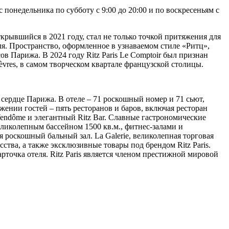
 понедельника по субботу с 9:00 до 20:00 и по воскресеньям с
открывшийся в 2021 году, стал не только точкой притяжения для
ля. Пространство, оформленное в узнаваемом стиле «Ритц»,
 Парижа. В 2024 году Ritz Paris Le Comptoir был признан
Sèvres, в самом творческом квартале французской столицы.
 сердце Парижа. В отеле – 71 роскошный номер и 71 сьют,
ении гостей – пять ресторанов и баров, включая ресторан
Vendôme и элегантный Ritz Bar. Славные гастрономические
великолепным бассейном 1500 кв.м., фитнес-залами и
 роскошный бальный зал. La Galerie, великолепная торговая
тва, а также эксклюзивные товары под брендом Ritz Paris.
рточка отеля. Ritz Paris является членом престижной мировой