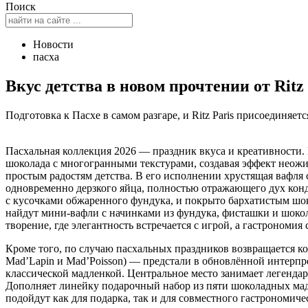
Поиск
Новости
пасха
Вкус детства в новом прочтении от Rit
Подготовка к Пасхе в самом разгаре, и Ritz Paris присоединяе
Пасхальная коллекция 2026 — праздник вкуса и креативности. 
шоколада с многогранными текстурами, создавая эффект неож
простым радостям детства. В его исполнении хрустящая вафля
одновременно дерзкого яйца, полностью отражающего дух конд
с кусочками обжаренного фундука, и покрыто бархатистым шок
найдут мини-вафли с начинками из фундука, фисташки и шоко
творение, где элегантность встречается с игрой, а гастрономи
Кроме того, по случаю пасхальных праздников возвращается ко
Mad’Lapin и Mad’Poisson) — предстали в обновлённой интерп
классической мадленкой. Центральное место занимает легенда
Дополняет линейку подарочный набор из пяти шоколадных мадл
подойдут как для подарка, так и для совместного гастрономиче