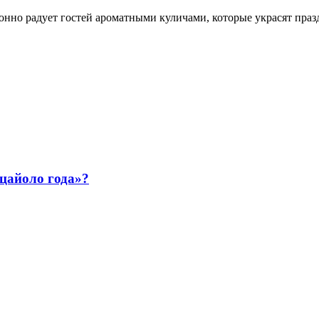
нно радует гостей ароматными куличами, которые украсят праз
ццайоло года»?