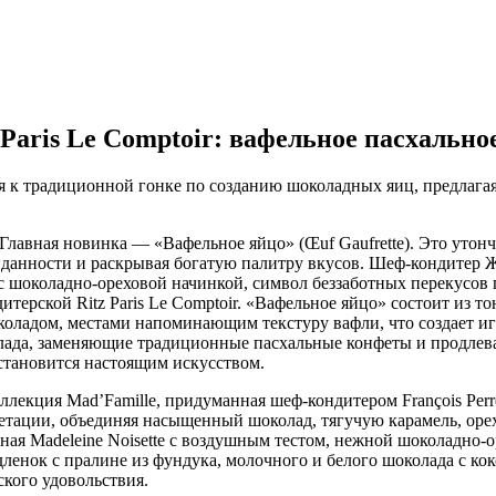
z Paris Le Comptoir: вафельное пасхальн
тся к традиционной гонке по созданию шоколадных яиц, предлагая
Главная новинка — «Вафельное яйцо» (Œuf Gaufrette). Это утон
иданности и раскрывая богатую палитру вкусов. Шеф-кондитер
 с шоколадно-ореховой начинкой, символ беззаботных перекусов
итерской Ritz Paris Le Comptoir. «Вафельное яйцо» состоит из
оладом, местами напоминающим текстуру вафли, что создает иг
лада, заменяющие традиционные пасхальные конфеты и продлева
я становится настоящим искусством.
ллекция Mad’Famille, придуманная шеф-кондитером François Perr
ретации, объединяя насыщенный шоколад, тягучую карамель, ор
рная Madeleine Noisette с воздушным тестом, нежной шоколадно
енок с пралине из фундука, молочного и белого шоколада с кок
ского удовольствия.