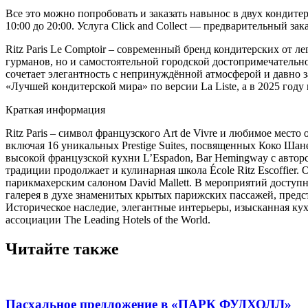
Все это можно попробовать и заказать навынос в двух кондитерс
10:00 до 20:00. Услуга Click and Collect — предварительный зак
Ritz Paris Le Comptoir – современный бренд кондитерских от ле
гурманов, но и самостоятельной городской достопримечательно
сочетает элегантность с непринуждённой атмосферой и давно з
«Лучшей кондитерской мира» по версии La Liste, а в 2025 году
Краткая информация
Ritz Paris – символ французского Art de Vivre и любимое мес
включая 16 уникальных Prestige Suites, посвященных Коко Шан
высокой французской кухни L’Espadon, Bar Hemingway с авторс
традиции продолжает и кулинарная школа École Ritz Escoffier.
парикмахерским салоном David Mallett. В мероприятий доступн
галерея в духе знаменитых крытых парижских пассажей, предс
Историческое наследие, элегантные интерьеры, изысканная кух
ассоциации The Leading Hotels of the World.
Читайте также
Пасхальное предложение в «ПАРК ФУДХОЛЛ»