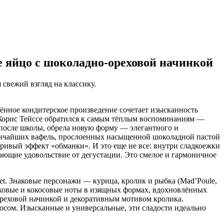
ое яйцо с шоколадно-ореховой начинкой
 свежий взгляд на классику.
чённое кондитерское произведение сочетает изысканность
 Жорис Тейссе обратился к самым тёплым воспоминаниям —
 после школы, обрела новую форму — элегантного и
 тончайших вафель, прослоенных насыщенной шоколадной пастой
ривый эффект «обманки». И это еще не все: внутри сладкоежки
ющие удовольствие от дегустации. Это смелое и гармоничное
et. Знаковые персонажи — курица, кролик и рыбка (Mad’Poule,
еховые и кокосовые ноты в изящных формах, вдохновлённых
-ореховой начинкой и декоративным мотивом кролика.
осом. Изысканные и универсальные, эти сладости идеально