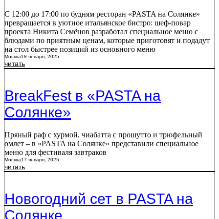
С 12:00 до 17:00 по будням ресторан «PASTA на Солянке»
превращается в уютное итальянское бистро: шеф-повар
проекта Никита Семёнов разработал специальное меню с
блюдами по приятным ценам, которые приготовят и подадут
на стол быстрее позиций из основного меню
Москва
18 января, 2025
читать
BreakFest в «PASTA на
Солянке»
Пряный раф с хурмой, чиабатта с прошутто и трюфельный
омлет – в «PASTA на Солянке» представили специальное
меню для фестиваля завтраков
Москва
17 января, 2025
читать
Новогодний сет в PASTA на
Солянке