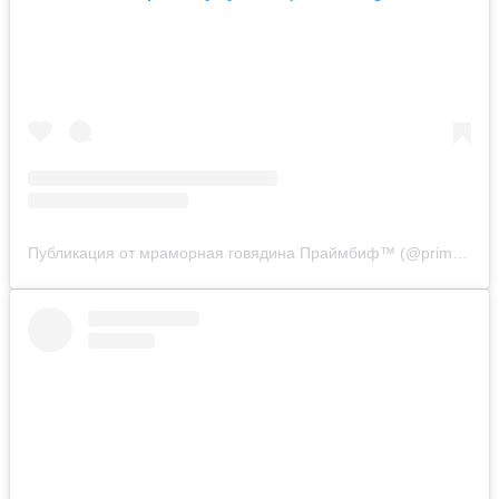
Публикация от мраморная говядина Праймбиф™ (@primebeef.ru)