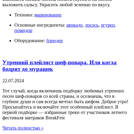
выложить сальсу. Украсить любой зеленью по вкусу.
Техники:
маринование
Основные ингредиенты:
авокадо
,
лосось
,
огурец
,
помидор
Оборудование:
блендер
Утренний плейлист шеф-повара. Или когда
бодрит до мурашек
22.07.2024
Тот случай, когда включаешь подборку любимых утренних
песен шеф-поваров со всей страны, и осознаешь, что в
глубине души и сам всегда мечтал быть шефом. Доброе утро!
Просыпайтесь и включайте этот особенный плейлист. В
первой подборке — избранные треки от участников летнего
фестиваля завтраков BreakFest
Читать полностью »