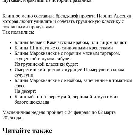
шутками, и фактами из истории праздника.
Блинное меню составила бренд-шеф проекта Наринэ Арсенян,
которая любит удивлять и сочетать грузинскую классику с
локальными продуктами.
Так появились:
Блины Белые с Камчатским крабом, или яйцом пашот
Блины Шпинатные со сливочными креветками
Блины Марокканские с горячим мясным тартаром,
сгущенкой и луком сибулет
Из грузинской классики будет:
Имеретинский цветок с курицей Шкмерули и сыром
сулугуни
Блины Марокканские с кебабом, запеченные в томатном
соусе
На десерт:
Блинный торт с черемухой, черникой и муссом из
белого шоколада
Масленичная неделя пройдет с 24 февраля по 02 марта
2025года.
Читайте также