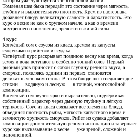
котором уже чувствуется энергия новой жизни.
Томлёная шея быка передаёт это состояние через мягкость,
глубину и выразительную плотность. Крем из пастернака
добавляет блюду деликатную сладость и бархатистость. Это
курс о весне не как о хрупком начале, а как о времени
внутреннего наполнения, зрелости и живой силы.
4 курс
Копчёный сом с соусом из кваса, кремом из капусты,
сморчками и рийетом из судака
Четвёртый курс раскрывает позднюю весну как время, когда
земля и вода вступают в особенно тонкий союз. Первый
рыбный улов приносит с собой глубину речного вкуса, а
сморчки, появляясь одними из первых, становятся
деликатным знаком сезона. В этом блюде шеф соединяет две
стихии — водяную и лесную — в точной, многослойной
композиции.
Копчёный сом звучит ярко и выразительно, подчёркивая
собственный характер через дымную глубину и лёгкую
терпкость. Соус из кваса связывает все элементы блюда,
объединяя плотность рыбы, мягкость капустного крема и
землистую хрупкость сморчков. Рийет из судака добавляет
композиции дополнительную речную интонацию и завершает
курс как высказывание о весне — уже зрелой, сложной и
наполненной.