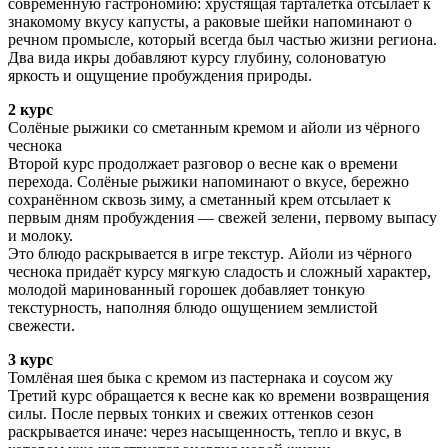
современную гастрономию: хрустящая тарталетка отсылает к
знакомому вкусу капусты, а раковые шейки напоминают о
речном промысле, который всегда был частью жизни региона.
Два вида икры добавляют курсу глубину, солоноватую
яркость и ощущение пробуждения природы.
2 курс
Солёные рыжики со сметанным кремом и айоли из чёрного
чеснока
Второй курс продолжает разговор о весне как о времени
перехода. Солёные рыжики напоминают о вкусе, бережно
сохранённом сквозь зиму, а сметанный крем отсылает к
первым дням пробуждения — свежей зелени, первому выпасу
и молоку.
Это блюдо раскрывается в игре текстур. Айоли из чёрного
чеснока придаёт курсу мягкую сладость и сложный характер,
молодой маринованный горошек добавляет тонкую
текстурность, наполняя блюдо ощущением землистой
свежести.
3 курс
Томлёная шея быка с кремом из пастернака и соусом жу
Третий курс обращается к весне как ко времени возвращения
силы. После первых тонких и свежих оттенков сезон
раскрывается иначе: через насыщенность, тепло и вкус, в