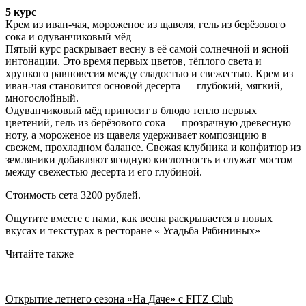
5 курс
Крем из иван-чая, мороженое из щавеля, гель из берёзового
сока и одуванчиковый мёд
Пятый курс раскрывает весну в её самой солнечной и ясной
интонации. Это время первых цветов, тёплого света и
хрупкого равновесия между сладостью и свежестью. Крем из
иван-чая становится основой десерта — глубокий, мягкий,
многослойный.
Одуванчиковый мёд приносит в блюдо тепло первых
цветений, гель из берёзового сока — прозрачную древесную
ноту, а мороженое из щавеля удерживает композицию в
свежем, прохладном балансе. Свежая клубника и конфитюр из
земляники добавляют ягодную кислотность и служат мостом
между свежестью десерта и его глубиной.
Стоимость сета 3200 рублей.
Ощутите вместе с нами, как весна раскрывается в новых
вкусах и текстурах в ресторане « Усадьба Рябининых»
Читайте также
Открытие летнего сезона «На Даче» с FITZ Club