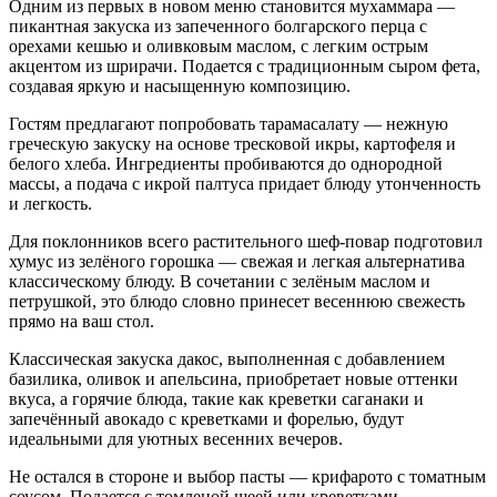
Одним из первых в новом меню становится мухаммара —
пикантная закуска из запеченного болгарского перца с
орехами кешью и оливковым маслом, с легким острым
акцентом из шрирачи. Подается с традиционным сыром фета,
создавая яркую и насыщенную композицию.
Гостям предлагают попробовать тарамасалату — нежную
греческую закуску на основе тресковой икры, картофеля и
белого хлеба. Ингредиенты пробиваются до однородной
массы, а подача с икрой палтуса придает блюду утонченность
и легкость.
Для поклонников всего растительного шеф-повар подготовил
хумус из зелёного горошка — свежая и легкая альтернатива
классическому блюду. В сочетании с зелёным маслом и
петрушкой, это блюдо словно принесет весеннюю свежесть
прямо на ваш стол.
Классическая закуска дакос, выполненная с добавлением
базилика, оливок и апельсина, приобретает новые оттенки
вкуса, а горячие блюда, такие как креветки саганаки и
запечённый авокадо с креветками и форелью, будут
идеальными для уютных весенних вечеров.
Не остался в стороне и выбор пасты — крифарото с томатным
соусом. Подается с томленой шеей или креветками.