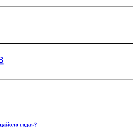
В
ццайоло года»?