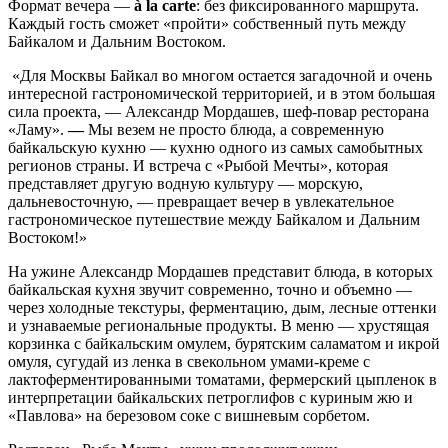
Формат вечера —
à la carte
: без фиксированного маршрута.
Каждый гость сможет «пройти» собственный путь между
Байкалом и Дальним Востоком.
«Для Москвы Байкал во многом остается загадочной и очень
интересной гастрономической территорией, и в этом большая
сила проекта, — Александр Мордашев, шеф-повар ресторана
«Ламу».
—
Мы везем не просто блюда, а современную
байкальскую кухню — кухню одного из самых самобытных
регионов страны. И встреча с «Рыбой Мечты», которая
представляет другую водную культуру — морскую,
дальневосточную, — превращает вечер в увлекательное
гастрономическое путешествие между Байкалом и Дальним
Востоком!»
На ужине Александр Мордашев представит блюда, в которых
байкальская кухня звучит современно, точно и объемно —
через холодные текстуры, ферментацию, дым, лесные оттенки
и узнаваемые региональные продукты. В меню — хрустящая
корзинка с байкальским омулем, бурятским саламатом и икрой
омуля, сугудай из ленка в свекольном умами-креме с
лактоферментированными томатами, фермерский цыпленок в
интерпретации байкальских петроглифов с куриным жю и
«Павлова» на березовом соке с вишневым сорбетом.