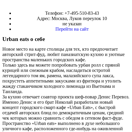
Телефон: +7-495-510-83-43
Адрес: Москва, Луков переулок 10
не указан
Перейти на сайт
Urban eats о себе
Новое место на карте столицы для тех, кто предпочитает
авторский стрит-фуд, любит паназиатскую кухню и уютные
пространства маленьких городских кафе.
Только здесь вы можете попробовать урбан ролл с пряной
курицей или снежным крабом, насладиться остротой
легендарного том ям, рамена, малазийского супа лакса,
похрустеть аппетитными закусками из фритюра и утолить
жажду стаканчиком холодного лимонада из Вьетнама и
Таиланда.
За кухню отвечает соавтор проекта шеф-повар Денис Перевоз.
Именно Денис и его брат Николай разработали новый
концепт городского смарт-кафе «Urban Eats», с быстрой
отдачей авторских блюд по демократичным ценам, средний
чек которых можно сравнить с обедом в сетевом фаст-фуде.
Пространство «Urban eats» выполнено в духе небольшого
уличного кафе, расположенного где-нибудь на оживленной