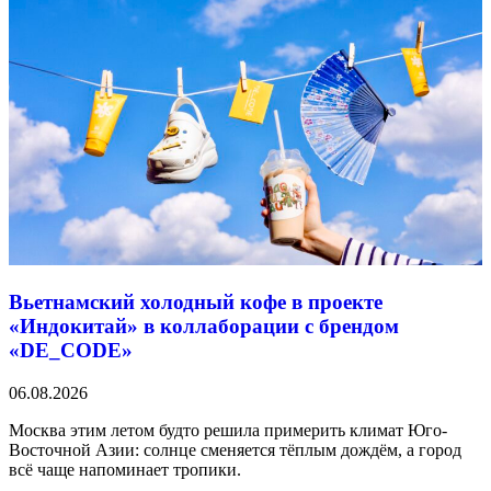
Вьетнамский холодный кофе в проекте
«Индокитай» в коллаборации с брендом
«DE_CODE»
06.08.2026
Москва этим летом будто решила примерить климат Юго-
Восточной Азии: солнце сменяется тёплым дождём, а город
всё чаще напоминает тропики.