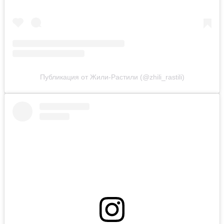
Публикация от Жили-Растили (@zhili_rastili)