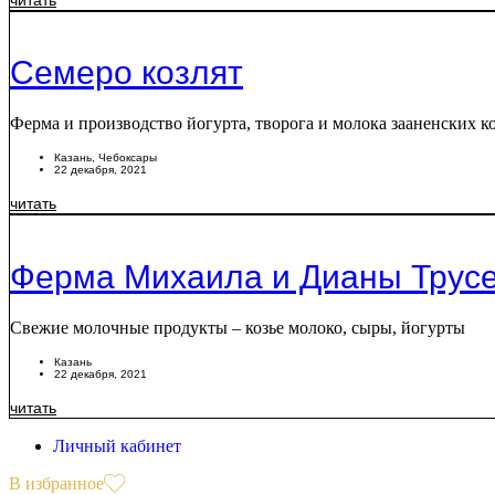
читать
Семеро козлят
Ферма и производство йогурта, творога и молока зааненских к
Казань
,
Чебоксары
22 декабря, 2021
читать
Ферма Михаила и Дианы Трус
Свежие молочные продукты – козье молоко, сыры, йогурты
Казань
22 декабря, 2021
читать
Личный кабинет
В избранное