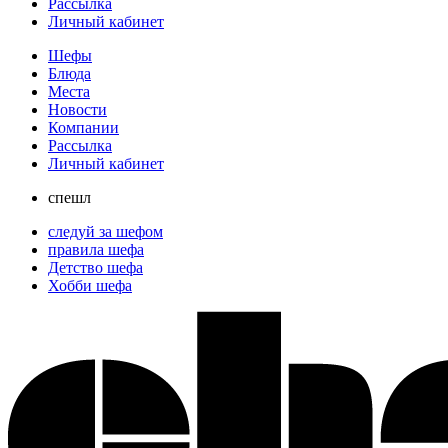
Рассылка
Личный кабинет
Шефы
Блюда
Места
Новости
Компании
Рассылка
Личный кабинет
спешл
следуй за шефом
правила шефа
Детство шефа
Хобби шефа