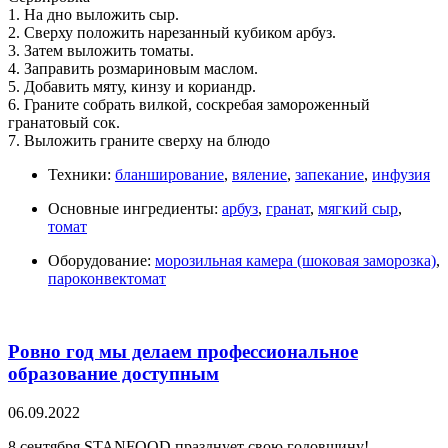
1. На дно выложить сыр.
2. Сверху положить нарезанный кубиком арбуз.
3. Затем выложить томаты.
4. Заправить розмариновым маслом.
5. Добавить мяту, кинзу и кориандр.
6. Граните собрать вилкой, соскребая замороженный
гранатовый сок.
7. Выложить граните сверху на блюдо
Техники:
бланширование
,
вяление
,
запекание
,
инфузия
Основные ингредиенты:
арбуз
,
гранат
,
мягкий сыр
,
томат
Оборудование:
морозильная камера (шоковая заморозка)
,
пароконвектомат
Ровно год мы делаем профессиональное
образование доступным
06.09.2022
8 cентября STANFOOD празднует свою годовщину!