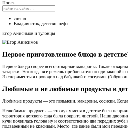
Поиск
спешл
Владивосток
,
детство шефа
Егор Анисимов и тулонцы
Первое приготовленное блюдо в детств
Первое блюдо скорее всего отварные макароны. Также отварные
татарски. Это когда все режешь приблизительно одинаковой 
Эксперименты я проводил над бабушкой и соседями. (бабушк
Любимые и не любимые продукты в дет
Любимые продукты — это пельмени, макароны, сосиски. Когда 
Нелюбимые продукты — это лук у меня в детстве была неприятная
территория детского сада была покрыта листвой. Наши дворник 
кучи появилась голова ну и соответственно два передних зуба и
подваренный не красивый. Место, где ранее были мои передние 