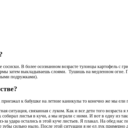
е?
 сосиски. В более осознанном возрасте тулонцы картофель с гри
формы затем выкладываешь слоями. Тушишь на медленном огне. 
иными подружками).
стве?
приезжал к бабушке на летние каникулы то конечно же мы ели п
 ситуация, связанная с луком. Как и все дети того возраста я х
собирал листья в кучи, а мы играли с ними. И вот в одну из так
з-за удара остались в этой куче листьев. Я плакал. На обед нас 
зубы сильно ныло. После этой ситуации я не ел лук примерно дет