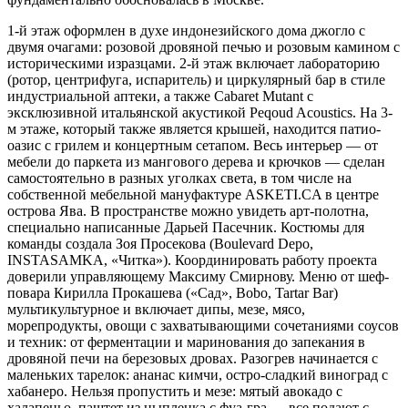
1-й этаж оформлен в духе индонезийского дома джогло с
двумя очагами: розовой дровяной печью и розовым камином с
историческими изразцами. 2-й этаж включает лабораторию
(ротор, центрифуга, испаритель) и циркулярный бар в стиле
индустриальной аптеки, а также Cabaret Mutant с
эксклюзивной итальянской акустикой Peqoud Acoustics. На 3-
м этаже, который также является крышей, находится патио-
оазис с грилем и концертным сетапом. Весь интерьер — от
мебели до паркета из мангового дерева и крючков — сделан
самостоятельно в разных уголках света, в том числе на
собственной мебельной мануфактуре ASKETI.CA в центре
острова Ява. В пространстве можно увидеть арт-полотна,
специально написанные Дарьей Пасечник. Костюмы для
команды создала Зоя Просекова (Boulevard Depo,
INSTASAMKA, «Читка»). Координировать работу проекта
доверили управляющему Максиму Смирнову. Меню от шеф-
повара Кирилла Прокашева («Сад», Bobo, Tartar Bar)
мультикультурное и включает дипы, мезе, мясо,
морепродукты, овощи с захватывающими сочетаниями соусов
и техник: от ферментации и маринования до запекания в
дровяной печи на березовых дровах. Разогрев начинается с
маленьких тарелок: ананас кимчи, остро-сладкий виноград с
хабанеро. Нельзя пропустить и мезе: мятый авокадо с
халапеньо, паштет из цыпленка с фуа-гра — все подают с