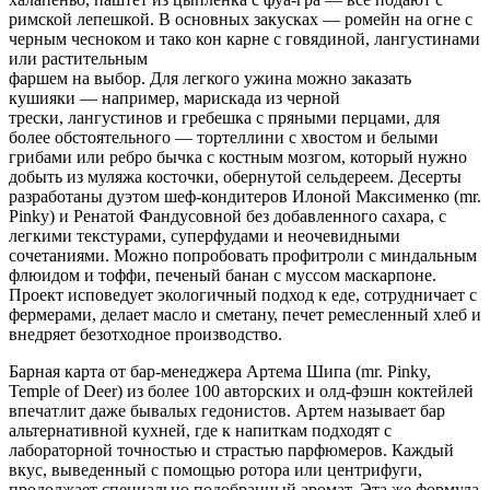
римской лепешкой. В основных закусках — ромейн на огне с
черным чесноком и тако кон карне с говядиной, лангустинами
или растительным
фаршем на выбор. Для легкого ужина можно заказать
кушияки — например, марискада из черной
трески, лангустинов и гребешка с пряными перцами, для
более обстоятельного — тортеллини с хвостом и белыми
грибами или ребро бычка с костным мозгом, который нужно
добыть из муляжа косточки, обернутой сельдереем. Десерты
разработаны дуэтом шеф-кондитеров Илоной Максименко (mr.
Pinky) и Ренатой Фандусовной без добавленного сахара, с
легкими текстурами, суперфудами и неочевидными
сочетаниями. Можно попробовать профитроли с миндальным
флюидом и тоффи, печеный банан с муссом маскарпоне.
Проект исповедует экологичный подход к еде, сотрудничает с
фермерами, делает масло и сметану, печет ремесленный хлеб и
внедряет безотходное производство.
Барная карта от бар-менеджера Артема Шипа (mr. Pinky,
Temple of Deer) из более 100 авторских и олд-фэшн коктейлей
впечатлит даже бывалых гедонистов. Артем называет бар
альтернативной кухней, где к напиткам подходят с
лабораторной точностью и страстью парфюмеров. Каждый
вкус, выведенный с помощью ротора или центрифуги,
продолжает специально подобранный аромат. Эта же формула