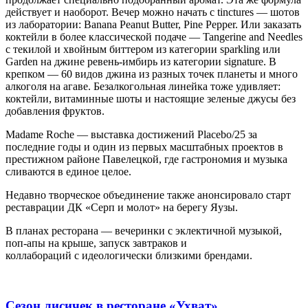
действует и наоборот. Вечер можно начать с tinctures — шотов
из лаборатории: Banana Peanut Butter, Pine Pepper. Или заказать
коктейли в более классической подаче — Tangerine and Needles
с текилой и хвойным биттером из категории sparkling или
Garden на джине ревень-имбирь из категории signature. В
крепком — 60 видов джина из разных точек планеты и много
алкоголя на агаве. Безалкогольная линейка тоже удивляет:
коктейли, витаминные шоты и настоящие зеленые джусы без
добавления фруктов.
Madame Roche — выставка достижений Placebo/25 за
последние годы и один из первых масштабных проектов в
престижном районе Павелецкой, где гастрономия и музыка
сливаются в единое целое.
Недавно творческое объединение также анонсировало старт
реставрации ДК «Серп и молот» на берегу Яузы.
В планах ресторана — вечеринки с эклектичной музыкой,
поп-апы на крыше, запуск завтраков и
коллабораций с идеологически близкими брендами.
Сезон лисичек в ресторане «Ухват»