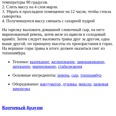
температуры 90 градусов.
2. Слить массу на 4 слоя марли.
3. Убрать в прохладное помещение на 12 часов, чтобы стекла
сыворотка.
4. Получившуюся массу смешать с сахарной пудрой
На тарелку выложить домашний сливочный сыр, на него
маринованный ревень, затем желе из щавеля и солодовый
крамбл. Затем следует выложить травы друг за другом, одна
выше другой, по принципу высоты их произрастания в горах.
На вершине горы травы в итоге должен оказаться снег из
топинамбура.
Техники:
выпекание
,
желирование
,
замораживание
,
запекание
,
маринование
,
стабилизация
Основные ингредиенты:
ревень
,
сыр
,
топинамбур
Оборудование:
вакууматор
,
духовка
,
миксер
,
шоковая
заморозка
Копченый брауни