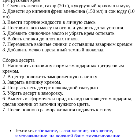
Цитрусовый крем
1. Смешать желтки, сахар (20 г), кукурузный крахмал и муку.
2. Довести до кипения фреш апельсина (150 мл) и сок юдзу (10
мл).
3. Ввести горячие жидкости в яичную смесь.
4. Поставить всю массу на огонь и уварить до загустения.
5. Добавить сливочное масло и убрать крем остывать.
6. Взбить сливки до плотных пиков.
7. Перемешать взбитые сливки с остывшим заварным кремом.
8. Добавить мелко нарезанный темный шоколад.
Сборка десерта
1. Наполнить половину формы «мандарина» цитрусовым
кремом.
2. В центр положить замороженную начинку.
3. Закрыть начинку кремом.
4. Покрыть весь десерт шоколадной глазурью.
5. Убрать десерт в заморозку.
6. Вынуть из формочек и придать вид настоящего мандарина,
сделав кончик от веточки нужного цвета.
7. После полного размораживания подавать к столу
Техники:
взбивание
,
глазирование
,
загущение
,
замораживание
,
на водяной бане
,
эмульгирование