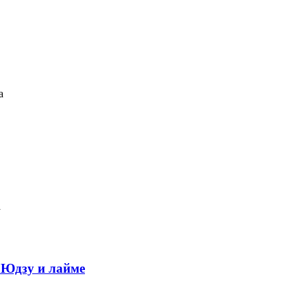
а
а
 Юдзу и лайме