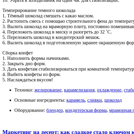
10. Убрать в холодильник на один час для стабилизации.
Темперирование темного шоколада
1. Тёмный шоколад смешать с какао маслом.
2. Растопить смесь с помощью строительного фена до температ
3. Вылить шоколад на мраморную плиту, постоянно помешивая, 
4. Переложить шоколад в миску и разогреть до 32 ˚С.
5. Переложить шоколад в кондитерский мешок.
6. Вылить шоколад в подготовленную заранее окрашенную фор
Сборка конфет
1. Наполнить формы начинками.
2. Закрыть дно форм.
3. Дать конфетам стабилизироваться при комнатной температур
4. Выбить конфеты из форм.
5. Наслаждаться вкусом!
Техники:
желирование
,
карамелизация
,
охлаждение
,
стаб
Основные ингредиенты:
карамель
,
сливки
,
шоколад
Оборудование:
блендер
,
кондитерская форма
,
мраморная 
Маркетинг на десерт: как сладкое стало ключом 