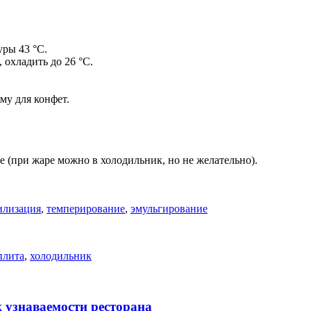
уры 43 °С.
охладить до 26 °С.
му для конфет.
е (при жаре можно в холодильник, но не желательно).
илизация
,
темперирование
,
эмульгирование
плита
,
холодильник
к узнаваемости ресторана