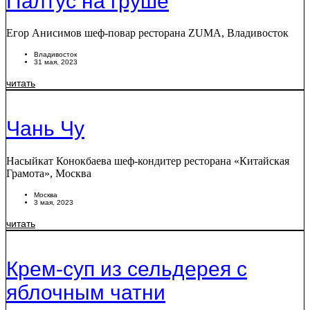
Палтус на груше
Егор Анисимов шеф-повар ресторана ZUMA, Владивосток
Владивосток
31 мая, 2023
читать
Чань Чу
Насыйкат Конокбаева шеф-кондитер ресторана «Китайская
Грамота», Москва
Москва
3 мая, 2023
читать
Крем-суп из сельдерея с
яблочным чатни