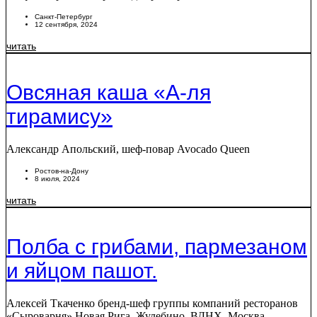
Санкт-Петербург
12 сентября, 2024
читать
Овсяная каша «А-ля
тирамису»
Александр Апольский, шеф-повар Avocado Queen
Ростов-на-Дону
8 июля, 2024
читать
Полба с грибами, пармезаном
и яйцом пашот.
Алексей Ткаченко бренд-шеф группы компаний ресторанов
«Сыроварня» Новая Рига, Жулебино, ВДНХ, Москва