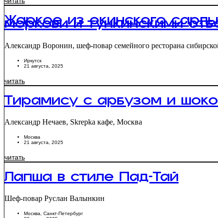
читать
Жаркое из окинского сарлы
моркови и тункинскими от
Александр Воронин, шеф-повар семейного ресторана сибирско
Иркутск
21 августа, 2025
читать
Тирамису с арбузом и шок
Александр Нечаев, Skrepka кафе, Москва
Москва
21 августа, 2025
читать
Лапша в стиле Пад-Тай
Шеф-повар Руслан Валынкин
Москва
,
Санкт-Петербург