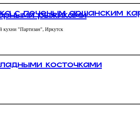
ка с печеным аршанским ка
борными рыжиками
й кухни "Партизан", Иркутск
оладными косточками