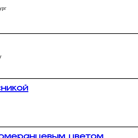
ург
г
сникой