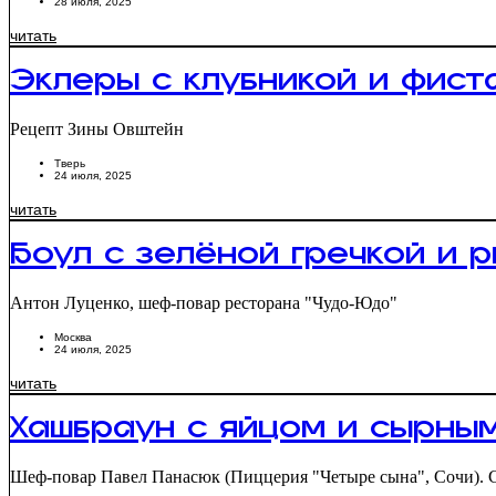
28 июля, 2025
читать
Эклеры с клубникой и фист
Рецепт Зины Овштейн
Тверь
24 июля, 2025
читать
Боул с зелёной гречкой и 
Антон Луценко, шеф-повар ресторана "Чудо-Юдо"
Москва
24 июля, 2025
читать
Хашбраун с яйцом и сырным
Шеф-повар Павел Панасюк (Пиццерия "Четыре сына", Сочи). С