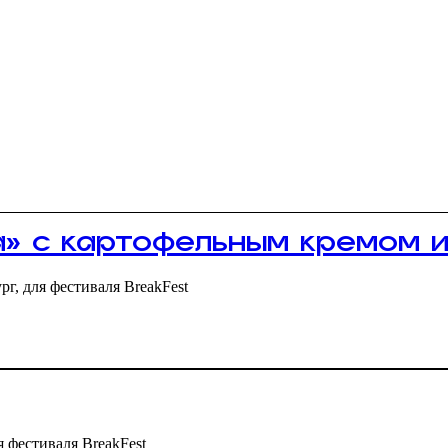
а» с картофельным кремом 
г, для фестиваля BreakFest
 фестиваля BreakFest