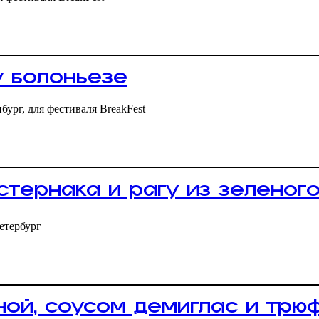
у болоньезе
бург, для фестиваля BreakFest
стернака и рагу из зеленого
етербург
ной, соусом демиглас и тр