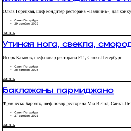
Бланманже миндальное с 
Ольга Горецкая, шеф-кондитер ресторана «Палкинъ», для конк
Санкт-Петербург
29 октября, 2025
читать
Утиная нога, свекла, сморо
Игорь Казаков, шеф-повар ресторана F11, Санкт-Петербург
Санкт-Петербург
28 октября, 2025
читать
Баклажаны пармиджано
Франческо Барбато, шеф-повар ресторана Mio Bistrot, Санкт-Пе
Санкт-Петербург
27 октября, 2025
читать