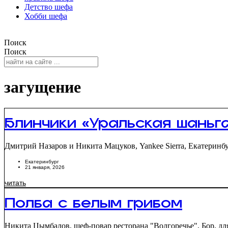
Детство шефа
Хобби шефа
Поиск
Поиск
загущение
Блинчики «Уральская шаньг
Дмитрий Назаров и Никита Мацуков, Yankee Sierra, Екатеринбур
Екатеринбург
21 января, 2026
читать
Полба с белым грибом
Никита Цымбалов, шеф-повар ресторана "Волгоречье", Бор, для