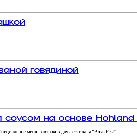
ашкой
рваной говядиной
 соусом на основе Hohland 
пециальное меню завтраков для фестиваля "BreakFеst"