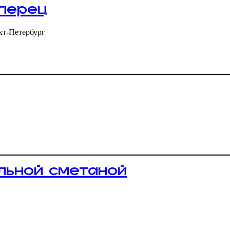
перец
кт-Петербург
ельной сметаной