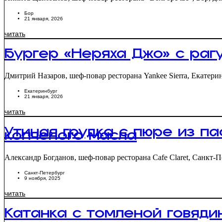
Бор
21 января, 2026
читать
Бургер «Неряха Джо» с раг
Дмитрий Назаров, шеф-повар ресторана Yankee Sierra, Екатерин
Екатеринбург
21 января, 2026
читать
Утиная грудка с пюре из па
копченого масла
Александр Богданов, шеф-повар ресторана Cafe Claret, Санкт-П
Санкт-Петербург
9 ноября, 2025
читать
Катанка с томленой говяди