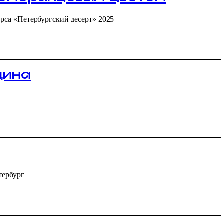
померанцевым цветом
урса «Петербургский десерт» 2025
дина
тербург