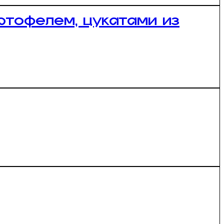
ртофелем, цукатами из