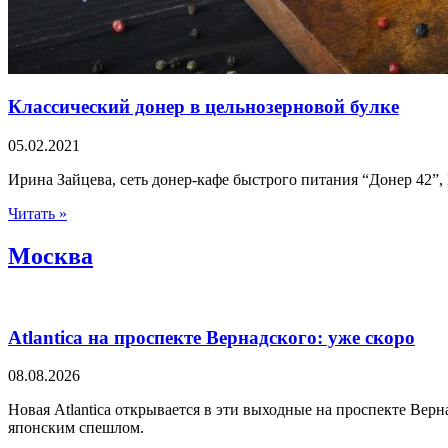
Классический донер в цельнозерновой булке
05.02.2021
Ирина Зайцева, сеть донер-кафе быстрого питания “Донер 42”,
Читать »
Москва
Atlantica на проспекте Вернадского: уже скоро
08.08.2026
Новая Atlantica открывается в эти выходные на проспекте Вер
японским спешлом.