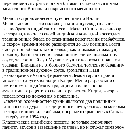
переплетаются с ритмичными битами и сплетаются в микс
загадочного Востока и современного мегаполиса.
Меню: гастрономическое путешествие по Индии
Меню Tandoor — это настоящая книга-путеводитель по
разнообразию индийских вкусов. Махеш Сингх, шеф-повар
ресторана, вместе со своей индийской командой воссоздает
традиционные блюда по старинным рецептам их прабабушек.
В скором времени меню расширится до 150 позиций. Гости
смогут попробовать такие блюда, как знакомый, пожалуй,
каждому Баттер чикен в шелковистом сливочно-томатном
соусе, чечевичный суп Муллигатауни с кокосом и пряными
травами, Бириани из отборного басмати, томленую баранину
в традиционном луковом соусе, ароматный Наан,
разнообразные Чатни, фирменный Лемон гарлик прон и
множество других вариаций Карри. Меню разработано с
почтением к индийским традициям и основано на
аутентичных рецептах северных регионов Индии, которые
передаются из поколения в поколение.
Ключевой особенностью кухни являются два подлинных
глиняных тандура — традиционные печи, благодаря которым
ресторан и получил своё имя, впервые открывшись в Санкт-
Петербурге в 1994 году.
Классические индийские десерты не только дополняют
палитру вкусов в завершение трапезы, но и служат символом