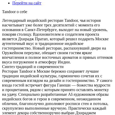
Перейти на сайт
Tandoor о себе
Легендарный индийский ресторан Tandoor, чья история
насчитывает уже более трех десятилетий с момента его
основания в Санкт-Петербурге, выходит на новый уровень,
покоряя столицу. Вдохновителем и создателем проекта
является Дхирадж Пратап, который решил подарить Москве
аутентичный вкус и традиционное индийское
гостеприимство. Новый ресторан, распахнувший двери на
Оружейном переулке, обещает своим гостям яркие
впечатления и полное восточных ароматов и пряных оттенков
вкуса погружение в атмосферу Индии.
Синтез традиций и современности
Ресторан Tandoor в Москве бережно сохраняет лучшие
традиции индийской культуры, гармонично сочетая их с
современным взглядом на дизайн и гостеприимство. У самого
входа гостей встречает фигура Ганеши — божества мудрости
и процветания, рядом с которым принято оставлять монетку
на удачу. Специально разработанные AI-художником образы
индийских богов и герои в современном, неожиданном
обличии, благополучно дополняют росписи стен и потолка,
скрупулезно выполненные вручную. Практически каждый
элемент декора собственноручно выбран Дхираджем