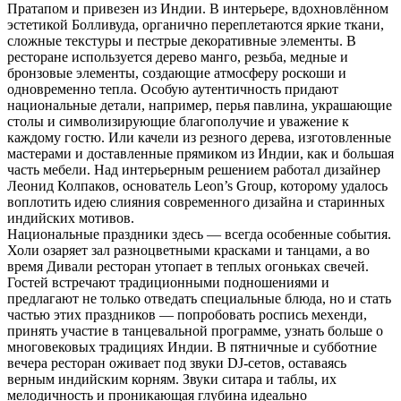
Пратапом и привезен из Индии. В интерьере, вдохновлённом
эстетикой Болливуда, органично переплетаются яркие ткани,
сложные текстуры и пестрые декоративные элементы. В
ресторане используется дерево манго, резьба, медные и
бронзовые элементы, создающие атмосферу роскоши и
одновременно тепла. Особую аутентичность придают
национальные детали, например, перья павлина, украшающие
столы и символизирующие благополучие и уважение к
каждому гостю. Или качели из резного дерева, изготовленные
мастерами и доставленные прямиком из Индии, как и большая
часть мебели. Над интерьерным решением работал дизайнер
Леонид Колпаков, основатель Leon’s Group, которому удалось
воплотить идею слияния современного дизайна и старинных
индийских мотивов.
Национальные праздники здесь — всегда особенные события.
Холи озаряет зал разноцветными красками и танцами, а во
время Дивали ресторан утопает в теплых огоньках свечей.
Гостей встречают традиционными подношениями и
предлагают не только отведать специальные блюда, но и стать
частью этих праздников — попробовать роспись мехенди,
принять участие в танцевальной программе, узнать больше о
многовековых традициях Индии. В пятничные и субботние
вечера ресторан оживает под звуки DJ-сетов, оставаясь
верным индийским корням. Звуки ситара и таблы, их
мелодичность и проникающая глубина идеально