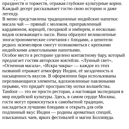
празднеств и торжеств, отражая глубокие культурные корни.
Каждый десерт рассказывает гостю свою историю и даже
легенду.
В меню представлены традиционные индийские напитки:
масала чай — пряный с молоком, приправленный
кардамоном, корицей, гвоздикой и имбирем, и несколько
видов освежающего ласси. Вина образуют великолепные
эногастрономические сочетания с блюдами, а ценители
редких экземпляров смогут познакомиться с крепкими
индийскими алкогольными напитками.
Особое место в ресторане уделено контактному бару, который
предлагает гостям авторские коктейли. «Лунный свет»,
«Огненная масала», «Искра чакры» — каждое из этих
названий отражает атмосферу Индии, её загадочность и
насыщенность вкусов. В оформлении бара использованы
переливающиеся элементы, вдохновленные павлиньими
перьями, что придаёт пространству нотки волшебства.
Tandoor — это не просто ресторан, а настоящая экспедиция в
мир индийской культуры. Здесь, в самом сердце Москвы,
гости могут прикоснуться к самобытной традиции,
насладиться лучшими блюдами и открыть для себя
подлинный вкус Индии — родины ароматных специй,
изысканных чаев, ярких фестивалей и магии Болливуда.