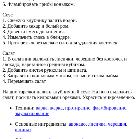
5. Фламбировать грибы коньяком.
Соус
1. Свежую клубнику залить водой.
2. Добавить сахар и белый ром.
3. Довести смесь до кипения.
4. Измельчить смесь в блендере.
5. Протереть через мелкое сито для удаления косточек.
Салат
1. В салатник выложить лисички, черешню без косточек и
авокадо, нарезанное средним кубиком.
2. Добавить листья рукколы и шпината.
3. Заправить оливковым маслом, солью и соком лайма.
4. Перемешать салат
На дно тарелки налить клубничный соус. На него выложить
салат, посыпать кедровыми орехами. Украсить микрозеленью.
Техники:
варка
,
жарка
,
протирание
,
фламбирование
,
эмульгирование
Основные ингредиенты:
авокадо
,
лисичка
,
черешня
,
шпинат