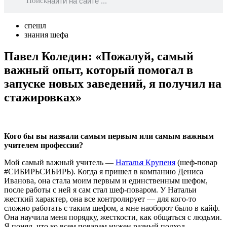
Поиск
спешл
знания шефа
Павел Коледин: «Пожалуй, самый
важный опыт, который помогал в
запуске новых заведений, я получил на
стажировках»
Кого бы вы назвали самым первым или самым важным
учителем профессии?
Мой самый важный учитель —
Наталья Крупеня
(шеф-повар
#СИБИРЬСИБИРЬ). Когда я пришел в компанию Дениса
Иванова, она стала моим первым и единственным шефом,
после работы с ней я сам стал шеф-поваром. У Натальи
жесткий характер, она все контролирует — для кого-то
сложно работать с таким шефом, а мне наоборот было в кайф.
Она научила меня порядку, жесткости, как общаться с людьми.
Я понял, что ко всем поварам нужен разный подход —