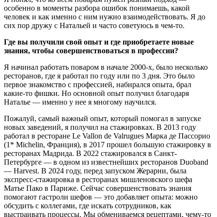
особенно в моменты разбора ошибок понимаешь, какой
человек и как именно с ним нужно взаимодействовать. Я до
сих пор дружу с Натальей и часто советуюсь в чем-то.
Где вы получили свой опыт и где приобретаете новые
знания, чтобы совершенствоваться в профессии?
Я начинал работать поваром в начале 2000-х, было несколько
ресторанов, где я работал по году или по 3 дня. Это было
первое знакомство с профессией, набирался опыта, брал
какие-то фишки. Но основной опыт получил благодаря
Наталье — именно у нее я многому научился.
Пожалуй, самый важный опыт, который помогал в запуске
новых заведений, я получил на стажировках. В 2013 году
работал в ресторане Le Vallon de Valrugues Марка де Пассорио
(1* Michelin, Франция), в 2017 прошел большую стажировку в
ресторанах Мадрида. В 2022 стажировался в Санкт-
Петербурге — в одном из известнейших ресторанов Duoband
— Harvest. В 2024 году, перед запуском Жерарни, была
экспресс-стажировка в ресторанах мишленовского шефа
Матье Пако в Париже. Сейчас совершенствовать знания
помогают гастроли шефов — это добавляет опыта: можно
обсудить с коллегами, где искать сотрудников, как
выстраивать процессы. Мы обмениваемся рецептами, чему-то