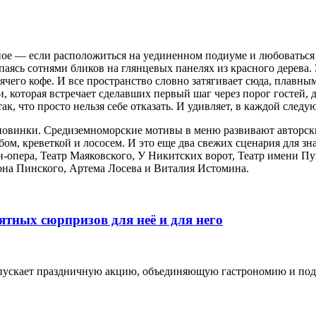
ное — если расположиться на уединенном подиуме и любоваться 
ыпаясь сотнями бликов на глянцевых панелях из красного дерева.
чего кофе. И все пространство словно затягивает сюда, плавны
, которая встречает сделавших первый шаг через порог гостей,
ак, что просто нельзя себе отказать. И удивляет, в каждой след
и новинки. Средиземноморские мотивы в меню развивают авторск
ом, креветкой и лососем. И это еще два свежих сценария для зн
н-опера, Театр Маяковского, У Никитских ворот, Театр имени 
на Пинского, Артема Лосева и Виталия Истомина.
иятных сюрпризов для неё и для него
пускает праздничную акцию, объединяющую гастрономию и подарк