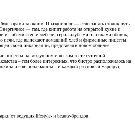
бульварами за окном. Праздничное — если занять столик чуть
 Энергичное — там, где кипит работа на открытой кухне и
ми изгибами стен и мебели, серо-голубыми оттенками обивок,
 до печи, где выпекают домашний хлеб и фирменные пицетты,
ующей своей инкарнации, представая в новом обличье.
ие пицетты на воздушном и легком тесте суточной
акомства – тем более интересных, что бистро расположилось на
Пушкина и еще полдюжины – и каждый раз новый маршрут,
и от ведущих lifestyle- и beauty-брендов.