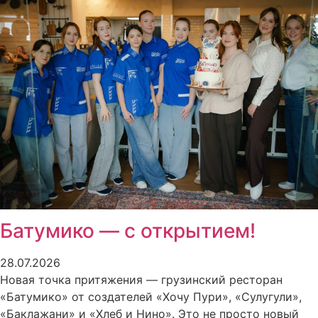
Батумико — с открытием!
28.07.2026
Новая точка притяжения — грузинский ресторан
«Батумико» от создателей «Хочу Пури», «Сулугули»,
«Баклажани» и «Хлеб и Нино». Это не просто новый