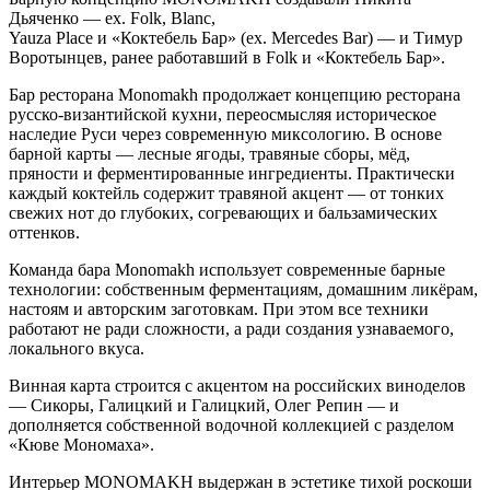
Дьяченко — ex. Folk, Blanc,
Yauza Place и «Коктебель Бар» (ex. Mercedes Bar) — и Тимур
Воротынцев, ранее работавший в Folk и «Коктебель Бар».
Бар ресторана Monomakh продолжает концепцию ресторана
русско-византийской кухни, переосмысляя историческое
наследие Руси через современную миксологию. В основе
барной карты — лесные ягоды, травяные сборы, мёд,
пряности и ферментированные ингредиенты. Практически
каждый коктейль содержит травяной акцент — от тонких
свежих нот до глубоких, согревающих и бальзамических
оттенков.
Команда бара Monomakh использует современные барные
технологии: собственным ферментациям, домашним ликёрам,
настоям и авторским заготовкам. При этом все техники
работают не ради сложности, а ради создания узнаваемого,
локального вкуса.
Винная карта строится с акцентом на российских виноделов
— Сикоры, Галицкий и Галицкий, Олег Репин — и
дополняется собственной водочной коллекцией с разделом
«Кюве Мономаха».
Интерьер MONOMAKH выдержан в эстетике тихой роскоши