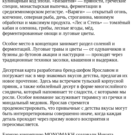
кулинарный код эпохи. «Византия» — пряности, греческие
специи, монастырская выпечка, ферментации в
средиземноморском регистре. «Варяги» — открытый огонь,
копчение, северная рыба, дичь, строганина, минимум
обработки и максимум продукта. «Лес и Степь» — томлёный
кабан и оленина, грибы, лесные ягоды, мёд,
ферментированные овощи и луговые цветы.
Особое место в концепции занимает раздел солений и
ферментаций. Луговые травы и цветы — от одуванчиков и
бузины до бутонов акации и настурции — проходят через
традиционные техники засолки, квашения и выдержки.
Десертная карта разработана бренд-шефом Ярославом и
погружает нас в мир знакомых вкусов детства, предлагая их
новое прочтение. Здесь мы встречаем тульский корпусной
пряник, а также юбилейный десерт в форме многослойного
сэндвича, который напоминает те сладости, с которыми мы
росли. Особое внимание заслуживает тирамису из гречки и
миндальный медовик. Ярослав стремится
продемонстрировать, что привычные с детства вкусы могут
быть интерпретированы совершенно иначе, когда каждая
деталь проходит через призму нового восприятия и
переосмысляется.
Барную концепцию MONOMAKH создавали Никита