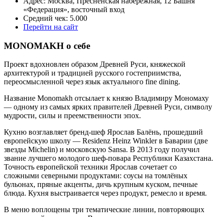
Адрес: Москва, Пресненская набережная, 12 Башня
«Федерация», восточный вход
Средний чек: 5.000
Перейти на сайт
MONOMAKH о себе
Проект вдохновлен образом Древней Руси, княжеской
архитектурой и традицией русского гостеприимства,
переосмысленной через язык актуального fine dining.
Название Monomakh отсылает к князю Владимиру Мономаху
— одному из самых ярких правителей Древней Руси, символу
мудрости, силы и преемственности эпох.
Кухню возглавляет бренд-шеф Ярослав Балёнь, прошедший
европейскую школу — Residenz Heinz Winkler в Баварии (две
звезды Michelin) и московскую Sansa. В 2013 году получил
звание лучшего молодого шеф-повара Республики Казахстана.
Точность европейской техники Ярослав сочетает со
сложными северными продуктами: соусы на томлёных
бульонах, пряные акценты, дичь крупным куском, печные
блюда. Кухня выстраивается через продукт, ремесло и время.
В меню воплощены три тематические линии, повторяющих