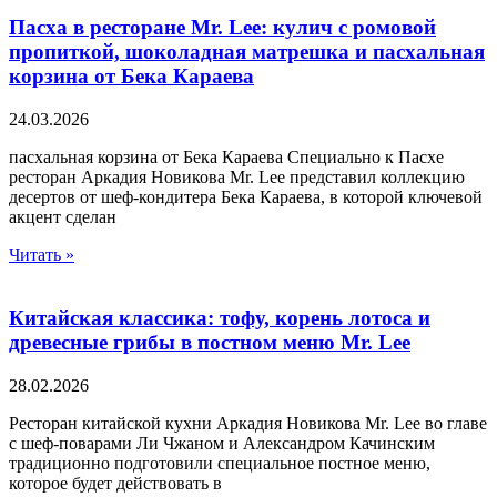
Пасха в ресторане Mr. Lee: кулич с ромовой
пропиткой, шоколадная матрешка и пасхальная
корзина от Бека Караева
24.03.2026
пасхальная корзина от Бека Караева Специально к Пасхе
ресторан Аркадия Новикова Mr. Lee представил коллекцию
десертов от шеф-кондитера Бека Караева, в которой ключевой
акцент сделан
Читать »
Китайская классика: тофу, корень лотоса и
древесные грибы в постном меню Mr. Lee
28.02.2026
Ресторан китайской кухни Аркадия Новикова Mr. Lee во главе
с шеф-поварами Ли Чжаном и Александром Качинским
традиционно подготовили специальное постное меню,
которое будет действовать в