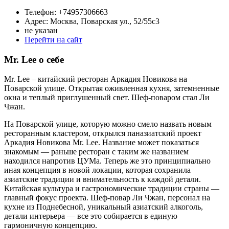
Телефон: +74957306663
Адрес: Москва, Поварская ул., 52/55с3
не указан
Перейти на сайт
Mr. Lee о себе
Mr. Lee – китайский ресторан Аркадия Новикова на
Поварской улице. Открытая оживленная кухня, затемненные
окна и теплый приглушенный свет. Шеф-поваром стал Ли
Чжан.
На Поварской улице, которую можно смело назвать новым
ресторанным кластером, открылся паназиатский проект
Аркадия Новикова Mr. Lee. Название может показаться
знакомым — раньше ресторан с таким же названием
находился напротив ЦУМа. Теперь же это принципиально
иная концепция в новой локации, которая сохранила
азиатские традиции и внимательность к каждой детали.
Китайская культура и гастрономические традиции страны —
главный фокус проекта. Шеф-повар Ли Чжан, персонал на
кухне из Поднебесной, уникальный азиатский алкоголь,
детали интерьера — все это собирается в единую
гармоничную концепцию.