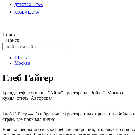
ДЕТСТВО ШЕФА
ХОББИ ШЕФА
Поиск
Поиск
Шефы
Москва
Глеб Гайгер
Бренд-шеф ресторана "Айна" , ресторана "Зойка". Москва
кухня, стиль: Авторская
Глеб Гайгер — Экс бренд-шеф ресторанных проектов «Зойка» 
стран, где побывал лично.
Еще на школьной скамье Глеб твердо решил, что свяжет свою жи
руководством Валентино Бонтемпи, которого считает своим г