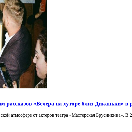
м рассказов «Вечера на хуторе близ Диканьки» в 
вской атмосфере от актеров театра «Мастерская Брусникина». В 