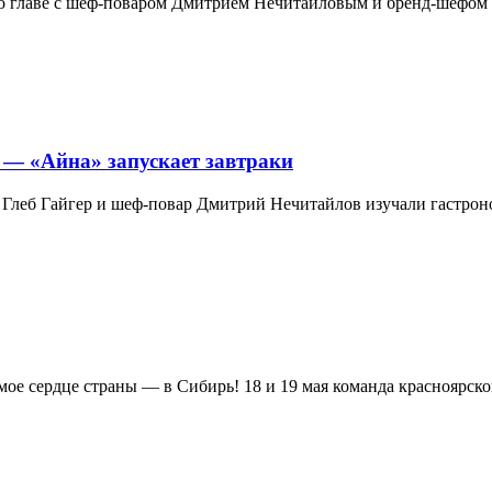
 главе с шеф-поваром Дмитрием Нечитайловым и бренд-шефом 
 — «Айна» запускает завтраки
 Глеб Гайгер и шеф-повар Дмитрий Нечитайлов изучали гастроно
е сердце страны ― в Сибирь! 18 и 19 мая команда красноярского