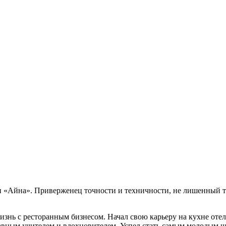
и «Айна». Приверженец точности и техничности, не лишенный т
знь с ресторанным бизнесом. Начал свою карьеру на кухне отеля 
лавным учителем и вдохновителем. Успел стать самым молодым 