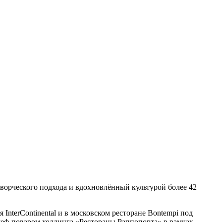
ворческого подхода и вдохновлённый культурой более 42
InterContinental и в московском ресторане Bontempi под
шеф-поваром холдинга «Рестораны Раппопорта» в рамках