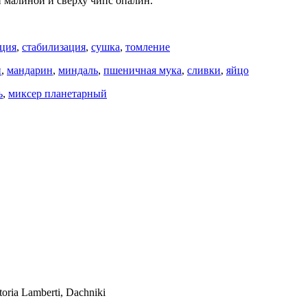
 малиной и сверху чипс опалин.
ация
,
стабилизация
,
сушка
,
томление
н
,
мандарин
,
миндаль
,
пшеничная мука
,
сливки
,
яйцо
ь
,
миксер планетарный
ia Lamberti, Dachniki