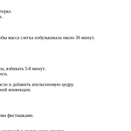
терке.
в.
обы масса слегка побулькивала около 30 минут.
ы, взбивать 5-8 минут.
нги.
сло и добавить апельсиновую цедру.
ьной конвекции.
ыми фисташками.