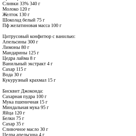
Сливки 33% 340 г
Молоко 120 г
Желток 130 г
Шоколад белый 75 г
Пф желатиновая масса 100 г
Цитрусовый конфитюр с ванилью:
Апельсины 300 г
Лимоны 80 г
Мандарины 125 г
Цедра лайма 8 г
Ванильный экстракт 4 г
Сахар 115 г
Вода 30 г
Кукурузный крахмал 15 г
Бисквит Джоконда:
Сахарная пудра 100 г
Мука пшеничная 15 г
Миндальная мука 95 г
Яйца 120 г
Белки 75 г
Сахар 35 г
Сливочное масло 30 г
Цедра апельсина 4 г