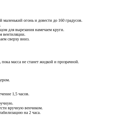
й маленький огонь и довести до 160 градусов.
.
ьцом для вырезания намечаем круги.
ум вентиляции.
аем сверху вниз.
 пока масса не станет жидкой и прозрачной.
дером.
чение 1,5 часов.
ручную.
ести вручную венчиком.
табилизацию на 2 часа.