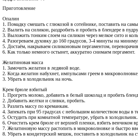
Приготовление
Опалин
1. Помадку смешать с глюкозой в сотейнике, поставить на самы
2. Вылить на силикон, раздробить и пробить в блендере в пудру
3. Выложить тонким слоем на силикон через мелкое сито и кол
4. Разогреваем духовку до 160 градусов, 3-4 минуты на миним
5. Достаём, накрываем силиконовым пергаментом, переворачив
6. Как только немного остынет, аккуратно снимаем пергамент.
Желатиновая масса
1. Замочить желатин в ледяной воде.
2. Когда желатин набухнет, импульсами греем в микроволновке,
3. Убрать в холодильник на ночь.
Крем брюле взбитый
1. Прогреть молоко, добавить в белый шоколад и пробить блен
2. Добавить желтки и сливки, пробить.
3. Разлить массу по креманкам.
4. Запекать при 95 градусах с небольшим количеством воды в те
5. Остудить при комнатной температуре, убрать в холодильник.
6. Очистить крем брюле от верхней пленки, взбить венчиком в
7. Желатиновую массу растопить в микроволновке и быстро вв
8. Убрать в кондитерский мешок, поставить в холодильник на с