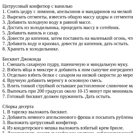
Цитрусовый конфитюр с ванилью
1. Снять цедру с лимонов, апельсинов и мандаринов на мелкой 
2. Вырезать сегменты, взвесить общую массу цедры и сегменто
3. Добавить холодную воду в равной массе.
4. Достать из холодильника, процедить массу в сотейник.
5. Добавить ваниль и сахар.
6. Довести до кипения, затем поставить на маленький огонь, чт
7. Добавить воду и крахмал, довести до кипения, дать остыть.
8. Хранить в холодильнике.
Бисквит Джоконда
1. Смешать сахарную пудру, пшеничную и миндальную муку.
2. Взбить яйца в миксере и добавить к ним сыпучие ингредиент
3. Отдельно взбить белки с сахаром на низкой скорости до мере
4. Вручную добавить меренгу в основную смесь.
5. Влить тонкой струйкой остывшее растопленное сливочное ма
6. Выпекать при 200 градусах около 10-15 минут при минимал
7. Готовый бисквит должен пружинить. Дать остыть.
Сборка десерта
1. В тарелку выложить бисквит.
2. Добавить немного апельсинового фреша и посыпать рублен
3. Выложить цитрусовый конфитюр.
4. Из кондитерского мешка выложить взбитый крем брюле.