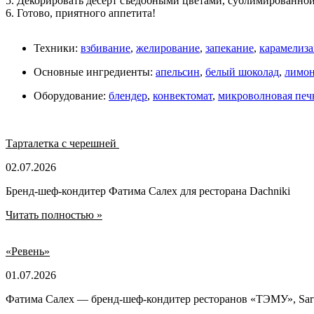
5. Декорировать десерт съедобными цветами, сублимированной
6. Готово, приятного аппетита!
Техники:
взбивание
,
желирование
,
запекание
,
карамелиз
Основные ингредиенты:
апельсин
,
белый шоколад
,
лимо
Оборудование:
блендер
,
конвектомат
,
микроволновая печ
Тарталетка с черешней
02.07.2026
Бренд-шеф-кондитер Фатима Салех для ресторана Dachniki
Читать полностью »
«Ревень»
01.07.2026
Фатима Салех — бренд-шеф-кондитер ресторанов «ТЭМУ», Sartor