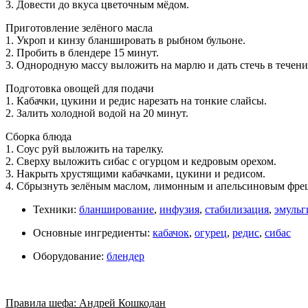
3. Довести до вкуса цветочным мёдом.
Приготовление зелёного масла
1. Укроп и кинзу бланшировать в рыбном бульоне.
2. Пробить в блендере 15 минут.
3. Однородную массу выложить на марлю и дать стечь в течение
Подготовка овощей для подачи
1. Кабачки, цукини и редис нарезать на тонкие слайсы.
2. Залить холодной водой на 20 минут.
Сборка блюда
1. Соус руй выложить на тарелку.
2. Сверху выложить сибас с огурцом и кедровым орехом.
3. Накрыть хрустящими кабачками, цукини и редисом.
4. Сбрызнуть зелёным маслом, лимонным и апельсиновым фр
Техники:
бланширование
,
инфузия
,
стабилизация
,
эмульг
Основные ингредиенты:
кабачок
,
огурец
,
редис
,
сибас
Оборудование:
блендер
Правила шефа: Андрей Кошкодан