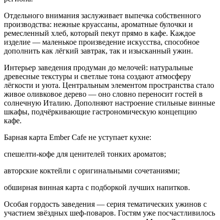
Отдельного внимания заслуживает выпечка собственного
производства: нежные круассаны, ароматные булочки и
ремесленный хлеб, который пекут прямо в кафе. Каждое
изделие — маленькое произведение искусства, способное
дополнить как лёгкий завтрак, так и изысканный ужин.
Интерьер заведения продуман до мелочей: натуральные
древесные текстуры и светлые тона создают атмосферу
лёгкости и уюта. Центральным элементом пространства стало
живое оливковое дерево — оно словно переносит гостей в
солнечную Италию. Дополняют настроение стильные винные
шкафы, подчёркивающие гастрономическую концепцию
кафе.
Барная карта Ember Cafe не уступает кухне:
спешелти‑кофе для ценителей тонких ароматов;
авторские коктейли с оригинальными сочетаниями;
обширная винная карта с подборкой лучших напитков.
Особая гордость заведения — серия тематических ужинов с
участием звёздных шеф‑поваров. Гостям уже посчастливилось