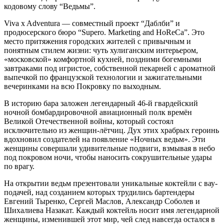
кодовому слову “Ведьмы”.
Viva x Adventura — совместный проект “Даблби” и
продюсерского бюро “Supero. Marketing and HoReCa”. Это
место притяжения городских жителей с привычным и
понятным стилем жизни: чуть хулиганским интерьером,
«московской» комфортной кухней, поздними богемными
завтраками под игристое, собственной пекарней с ароматной
выпечкой по французской технологии и зажигательными
вечеринками на всю Покровку по выходным.
В историю бара заложен легендарный 46-й гвардейский
ночной бомбардировочной авиационный полк времён
Великой Отечественной войны, который состоял
исключительно из женщин-лётчиц. Дух этих храбрых героинь
вдохновил создателей на появление «Ночных ведьм». Эти
женщины совершали удивительные подвиги, взмывая в небо
под покровом ночи, чтобы наносить сокрушительные удары
по врагу.
На открытии ведьм презентовали уникальные коктейли с вау-
подачей, над созданием которых трудились бартендеры
Евгений Тыренко, Сергей Маслов, Александр Соболев и
Шихалиева Назакат. Каждый коктейль носит имя легендарной
женщины, изменившей этот мир, чей след навсегда остался в