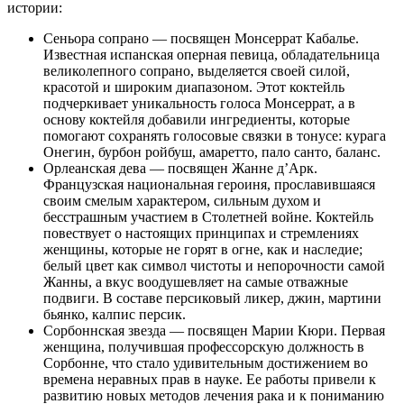
истории:
Сеньора сопрано — посвящен Монсеррат Кабалье.
Известная испанская оперная певица, обладательница
великолепного сопрано, выделяется своей силой,
красотой и широким диапазоном. Этот коктейль
подчеркивает уникальность голоса Монсеррат, а в
основу коктейля добавили ингредиенты, которые
помогают сохранять голосовые связки в тонусе: курага
Онегин, бурбон ройбуш, амаретто, пало санто, баланс.
Орлеанская дева — посвящен Жанне д’Арк.
Французская национальная героиня, прославившаяся
своим смелым характером, сильным духом и
бесстрашным участием в Столетней войне. Коктейль
повествует о настоящих принципах и стремлениях
женщины, которые не горят в огне, как и наследие;
белый цвет как символ чистоты и непорочности самой
Жанны, а вкус воодушевляет на самые отважные
подвиги. В составе персиковый ликер, джин, мартини
бьянко, калпис персик.
Сорбоннская звезда — посвящен Марии Кюри. Первая
женщина, получившая профессорскую должность в
Сорбонне, что стало удивительным достижением во
времена неравных прав в науке. Ее работы привели к
развитию новых методов лечения рака и к пониманию