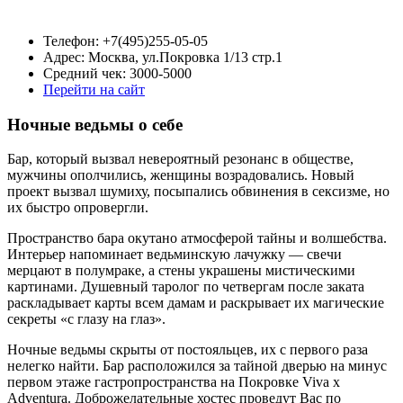
Телефон: +7(495)255-05-05
Адрес: Москва, ул.Покровка 1/13 стр.1
Средний чек: 3000-5000
Перейти на сайт
Ночные ведьмы о себе
Бар, который вызвал невероятный резонанс в обществе,
мужчины ополчились, женщины возрадовались. Новый
проект вызвал шумиху, посыпались обвинения в сексизме, но
их быстро опровергли.
Пространство бара окутано атмосферой тайны и волшебства.
Интерьер напоминает ведьминскую лачужку — свечи
мерцают в полумраке, а стены украшены мистическими
картинами. Душевный таролог по четвергам после заката
раскладывает карты всем дамам и раскрывает их магические
секреты «с глазу на глаз».
Ночные ведьмы скрыты от постояльцев, их с первого раза
нелегко найти. Бар расположился за тайной дверью на минус
первом этаже гастропространства на Покровке Viva x
Adventura. Доброжелательные хостес проведут Вас по