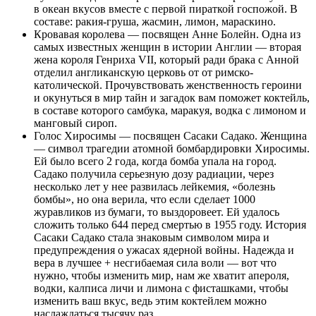
в океан вкусов вместе с первой пираткой госпожой. В
составе: ракия-груша, жасмин, лимон, мараскино.
Кровавая королева — посвящен Анне Болейн. Одна из
самых известных женщин в истории Англии — вторая
жена короля Генриха VII, который ради брака с Анной
отделил англиканскую церковь от от римско-
католической. Прочувствовать женственность героини
и окунуться в мир тайн и загадок вам поможет коктейль,
в составе которого самбука, маракуя, водка с лимоном и
манговый сироп.
Голос Хиросимы — посвящен Сасаки Садако. Женщина
— символ трагедии атомной бомбардировки Хиросимы.
Ей было всего 2 года, когда бомба упала на город.
Садако получила серьезную дозу радиации, через
несколько лет у нее развилась лейкемия, «болезнь
бомбы», но она верила, что если сделает 1000
журавликов из бумаги, то выздоровеет. Ей удалось
сложить только 644 перед смертью в 1955 году. История
Сасаки Садако стала знаковым символом мира и
предупреждения о ужасах ядерной войны. Надежда и
вера в лучшее + несгибаемая сила воли — вот что
нужно, чтобы изменить мир, нам же хватит апероля,
водки, калписа личи и лимона с фисташками, чтобы
изменить ваш вкус, ведь этим коктейлем можно
наслаждаться тысячу раз.