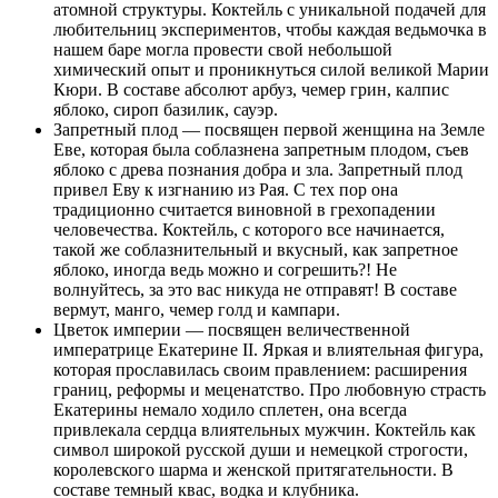
атомной структуры. Коктейль с уникальной подачей для
любительниц экспериментов, чтобы каждая ведьмочка в
нашем баре могла провести свой небольшой
химический опыт и проникнуться силой великой Марии
Кюри. В составе абсолют арбуз, чемер грин, калпис
яблоко, сироп базилик, сауэр.
Запретный плод — посвящен первой женщина на Земле
Еве, которая была соблазнена запретным плодом, съев
яблоко с древа познания добра и зла. Запретный плод
привел Еву к изгнанию из Рая. С тех пор она
традиционно считается виновной в грехопадении
человечества. Коктейль, с которого все начинается,
такой же соблазнительный и вкусный, как запретное
яблоко, иногда ведь можно и согрешить?! Не
волнуйтесь, за это вас никуда не отправят! В составе
вермут, манго, чемер голд и кампари.
Цветок империи — посвящен величественной
императрице Екатерине II. Яркая и влиятельная фигура,
которая прославилась своим правлением: расширения
границ, реформы и меценатство. Про любовную страсть
Екатерины немало ходило сплетен, она всегда
привлекала сердца влиятельных мужчин. Коктейль как
символ широкой русской души и немецкой строгости,
королевского шарма и женской притягательности. В
составе темный квас, водка и клубника.