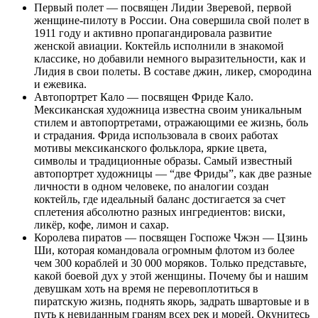
Первый полет — посвящен Лидии Зверевой, первой
женщине-пилоту в России. Она совершила свой полет в
1911 году и активно пропагандировала развитие
женской авиации. Коктейль исполнили в знакомой
классике, но добавили немного выразительности, как и
Лидия в свои полеты. В составе джин, ликер, смородина
и ежевика.
Автопортрет Кало — посвящен Фриде Кало.
Мексиканская художница известна своим уникальным
стилем и автопортретами, отражающими ее жизнь, боль
и страдания. Фрида использовала в своих работах
мотивы мексиканского фольклора, яркие цвета,
символы и традиционные образы. Самый известный
автопортрет художницы — “две Фриды”, как две разные
личности в одном человеке, по аналогии создан
коктейль, где идеальный баланс достигается за счет
сплетения абсолютно разных ингредиентов: виски,
ликёр, кофе, лимон и сахар.
Королева пиратов — посвящен Госпоже Чжэн — Цзинь
Ши, которая командовала огромным флотом из более
чем 300 кораблей и 30 000 моряков. Только представьте,
какой боевой дух у этой женщины. Почему бы и нашим
девушкам хоть на время не перевоплотиться в
пиратскую жизнь, поднять якорь, задрать швартовые и в
путь к невиданным граням всех рек и морей. Окунитесь