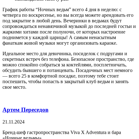
График работы “Ночных ведьм” всего 4 дня в неделю: с
четверга по воскресенье, но вы всегда можете арендовать его
под закрытие в любой день. Вечеринки в ведьмах будут
сопровождаться ненавязчивой музыкой до последней гостьи и
жаркими хитами после полуночи, от которых настроение
поднимется у каждой царицы! А самым ненасытным
фанаткам живой музыки могут организовать караоке.
Идеальное место для девичника, посиделок с подругами и
секретных встреч без телефона. Безопасное пространство, где
можно спокойно собраться за коктейлями, посплетничать,
обсудить бывшего и потанцевать. Посадочных мест немного
— всего 25 в комфортной посадке, поэтому тебе стоит
поспешить, чтобы попасть в закрытый клуб ведьм и занять
свое место.
Артем Переседов
21.11.2024
Бренд-шеф гастропространства Viva X Adventura и бара
«Ночные ведьмы»