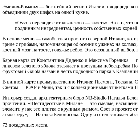
Эмилия-Романья — богатейший регион Италии, плодородная поч
объединили двух шефов на одной кухне.
«Osso в переводе с итальянского — «кость». Это то, что
подлинным ингредиентам, ценность собственных корней
В основе меню — самобытная простота северной Италии, котор
гриле с грибами, напоминающая об осенних ужинах на холмах
костный мозг на тосте, говяжье ребро. Это осознанный выбор,
Барная карта от Константина Диденко и Максима Горелика — п
ликером зеленого яблока отсылает к цветущим небоскребам По
фруктовый Gaiola назван в честь подводного парка в Кампании
В винной карте преимущественно Италия: Пьемонт, Тоскана, 
Светом — ЮАР и Чили, так и с коллекционными этикетками 
Интерьер создан архитектурным бюро NB-Studio Натальи Белон
прочтении. «Шестидесятые в Милане — это смелые, насыщенны
элемент, у нас это плитка с крупным ритмом. Свет в проекте
атмосферу», — Наталья Белоногова. Одну из стен занимает аб
73 посадочных места.