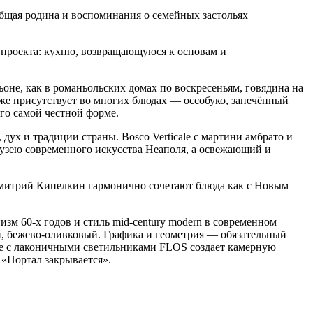
Общая родина и воспоминания о семейных застольях
ть проекта: кухню, возвращающуюся к основам и
оне, как в романьольских домах по воскресеньям, говядина на
же присутствует во многих блюдах — оссобуко, запечённый
го самой честной форме.
ух и традиции страны. Bosco Verticale с мартини амбрато и
музею современного искусства Неаполя, а освежающий и
Дмитрий Кипелкин гармонично сочетают блюда как с Новым
зм 60-х годов и стиль mid-century modern в современном
, бежево-оливковый. Графика и геометрия — обязательный
ние с лаконичными светильниками FLOS создает камерную
 «Портал закрывается».