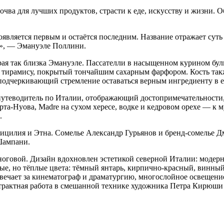
ва для лучших продуктов, страсти к еде, искусству и жизни. 
 появляется первым и остаётся последним. Название отражает су
», — Эмануэле Поллини.
ая так близка Эмануэле. Пассателли в насыщенном курином буль
, тирамису, покрытый тончайшим сахарным фарфором. Кость так
 подчеркивающий стремление оставаться верным ингредиенту в е
утеводитель по Италии, отображающий достопримечательности, д
рта-Нуова, Madre на сухом хересе, водке и кедровом орехе — к 
.
Сицилия и Этна. Сомелье Александр Гурьянов и бренд-сомелье 
Шампани.
оговой. Дизайн вдохновлен эстетикой северной Италии: модерни
е, но тёплые цвета: тёмный янтарь, кирпично-красный, винный
 отвечает за кинематограф и драматургию, многослойное освеще
страктная работа в смешанной технике художника Петра Кирюши