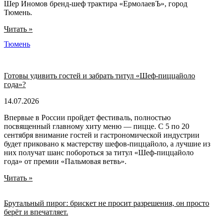
Шер Иномов бренд-шеф трактира «ЕрмолаевЪ», город
Тюмень.
Читать »
Тюмень
Готовы удивить гостей и забрать титул «Шеф-пиццайоло
года»?
14.07.2026
Впервые в России пройдет фестиваль, полностью
посвященный главному хиту меню — пицце. С 5 по 20
сентября внимание гостей и гастрономической индустрии
будет приковано к мастерству шефов-пиццайоло, а лучшие из
них получат шанс побороться за титул «Шеф-пиццайоло
года» от премии «Пальмовая ветвь».
Читать »
Брутальный пирог: брискет не просит разрешения, он просто
берёт и впечатляет.