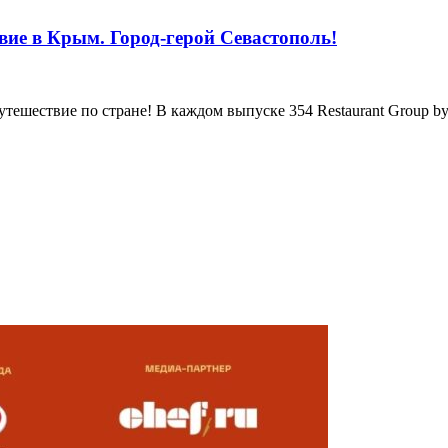
вие в Крым. Город-герой Севастополь!
тешествие по стране! В каждом выпуске 354 Restaurant Group by