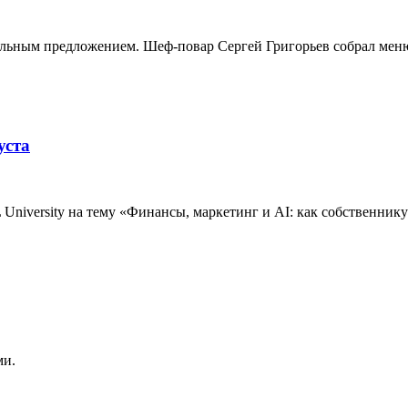
альным предложением. Шеф-повар Сергей Григорьев собрал меню
уста
niversity на тему «Финансы, маркетинг и AI: как собственнику 
ми.