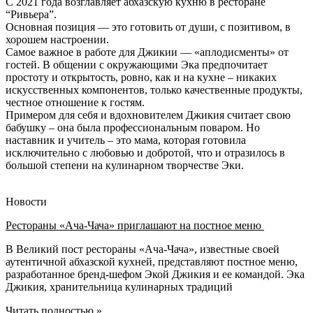
С 2021 года возглавляет абхазскую кухню в ресторане
“Ривьера”.
Основная позиция — это готовить от души, с позитивом, в
хорошем настроении.
Самое важное в работе для Джикии — «аплодисменты» от
гостей. В общении с окружающими Эка предпочитает
простоту и открытость, ровно, как и на кухне – никаких
искусственных компонентов, только качественные продукты,
честное отношение к гостям.
Примером для себя и вдохновителем Джикия считает свою
бабушку – она была профессиональным поваром. Но
наставник и учитель – это мама, которая готовила
исключительно с любовью и добротой, что и отразилось в
большой степени на кулинарном творчестве Эки.
Новости
Рестораны «Ача-Чача» приглашают на постное меню
В Великий пост рестораны «Ача-Чача», известные своей
аутентичной абхазской кухней, представляют постное меню,
разработанное бренд-шефом Экой Джикия и ее командой. Эка
Джикия, хранительница кулинарных традиций
Читать полностью »