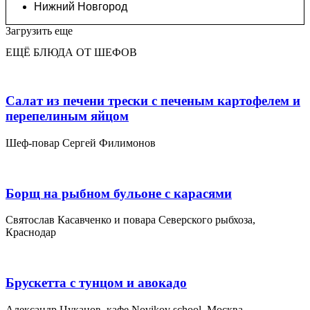
Нижний Новгород
Загрузить еще
ЕЩЁ БЛЮДА ОТ ШЕФОВ
Салат из печени трески с печеным картофелем и
перепелиным яйцом
Шеф-повар Сергей Филимонов
Борщ на рыбном бульоне с карасями
Святослав Касавченко и повара Северского рыбхоза,
Краснодар
Брускетта с тунцом и авокадо
Александр Цуканов, кафе Novikov school, Москва