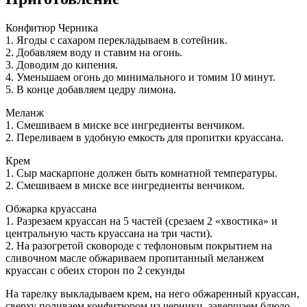
Конфитюр Черника
1. Ягоды с сахаром перекладываем в сотейник.
2. Добавляем воду и ставим на огонь.
3. Доводим до кипения.
4. Уменьшаем огонь до минимального и томим 10 минут.
5. В конце добавляем цедру лимона.
Меланж
1. Смешиваем в миске все ингредиенты венчиком.
2. Переливаем в удобную емкость для пропитки круассана.
Крем
1. Сыр маскарпоне должен быть комнатной температуры.
2. Смешиваем в миске все ингредиенты венчиком.
Обжарка круассана
1. Разрезаем круассан на 5 частей (срезаем 2 «хвостика» и
центральную часть круассана на три части).
2. На разогретой сковороде с тефлоновым покрытием на
сливочном масле обжариваем пропитанный меланжем
круассан с обеих сторон по 2 секунды
На тарелку выкладываем крем, на него обжаренный круассан,
сверху поливаем конфитюром из черники, завершаем блюдо