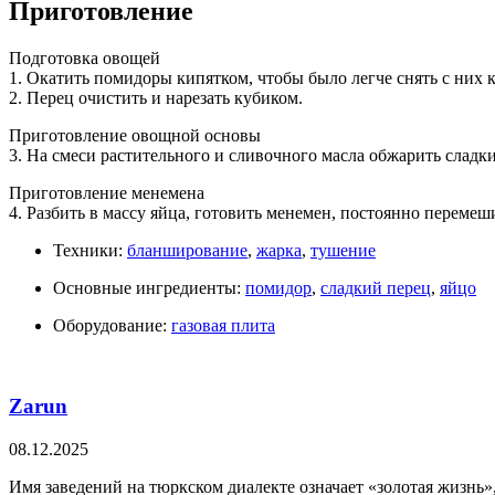
Приготовление
Подготовка овощей
1. Окатить помидоры кипятком, чтобы было легче снять с них 
2. Перец очистить и нарезать кубиком.
Приготовление овощной основы
3. На смеси растительного и сливочного масла обжарить слад
Приготовление менемена
4. Разбить в массу яйца, готовить менемен, постоянно перемеш
Техники:
бланширование
,
жарка
,
тушение
Основные ингредиенты:
помидор
,
сладкий перец
,
яйцо
Оборудование:
газовая плита
Zarun
08.12.2025
Имя заведений на тюркском диалекте означает «золотая жизнь»