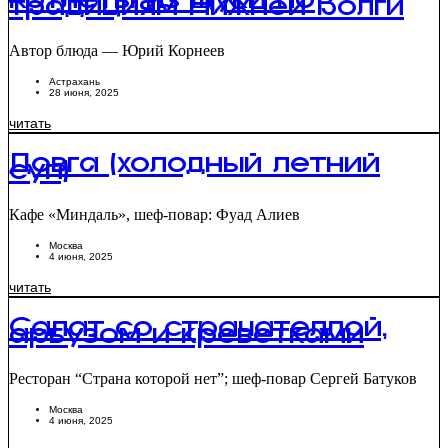
Котлеты из щуки по
традициям Нижней Волги
Автор блюда — Юрий Корнеев
Астрахань
28 июня, 2025
читать
Довга (холодный летний
суп)
Кафе «Миндаль», шеф-повар: Фуад Алиев
Москва
4 июня, 2025
читать
Салат со страчателлой,
арбузом и креветками
Ресторан “Страна которой нет”; шеф-повар Сергей Батуков
Москва
4 июня, 2025