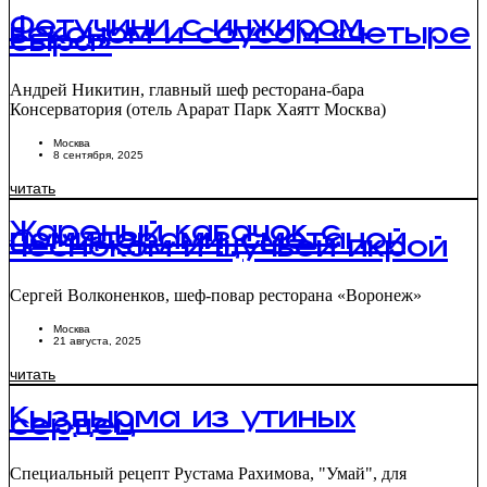
Фетучини с инжиром,
беконом и соусом «четыре
сыра»
Андрей Никитин, главный шеф ресторана-бара
Консерватория (отель Арарат Парк Хаятт Москва)
Москва
8 сентября, 2025
читать
Жареный кабачок с
помидорами, сметаной,
чесноком и щучьей икрой
Сергей Волконенков, шеф-повар ресторана «Воронеж»
Москва
21 августа, 2025
читать
Кыздырма из утиных
сердец
Специальный рецепт Рустама Рахимова, "Умай", для