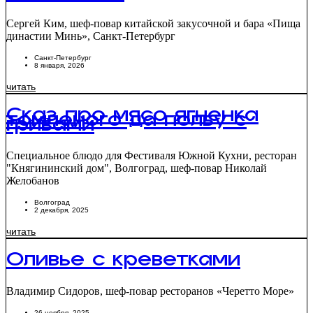
Кимчи тиге
Сергей Ким, шеф-повар китайской закусочной и бара «Пища
династии Минь», Санкт-Петербург
Санкт-Петербург
8 января, 2026
читать
Сказ про мясо ягненка
томленого да полбу с
грибами
Специальное блюдо для Фестиваля Южной Кухни, ресторан
"Княгининский дом", Волгоград, шеф-повар Николай
Желобанов
Волгоград
2 декабря, 2025
читать
Оливье с креветками
Владимир Сидоров, шеф-повар ресторанов «Черетто Море»
26 ноября, 2025