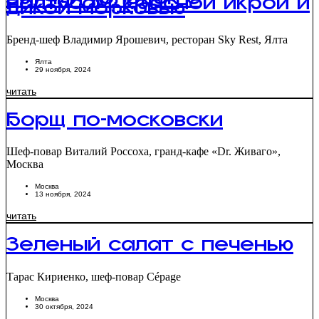
Заячий холодок с
палтусом, красной икрой и
дикой морковью
Бренд-шеф Владимир Ярошевич, ресторан Sky Rest, Ялта
Ялта
29 ноября, 2024
читать
Борщ по-московски
Шеф-повар Виталий Россоха, гранд-кафе «Dr. Живаго»,
Москва
Москва
13 ноября, 2024
читать
Зеленый салат с печенью
Тарас Кириенко, шеф-повар Cépage
Москва
30 октября, 2024