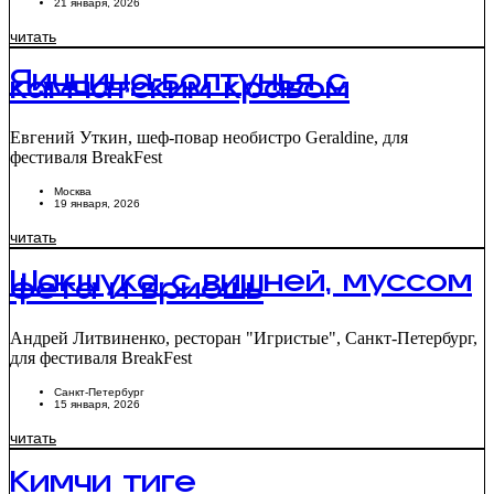
21 января, 2026
читать
Яичница-болтунья с
камчатским крабом
Евгений Уткин, шеф-повар необистро Geraldine, для
фестиваля BreakFest
Москва
19 января, 2026
читать
Шакшука с вишней, муссом
фета и бриошь
Андрей Литвиненко, ресторан "Игристые", Санкт-Петербург,
для фестиваля BreakFest
Санкт-Петербург
15 января, 2026
читать