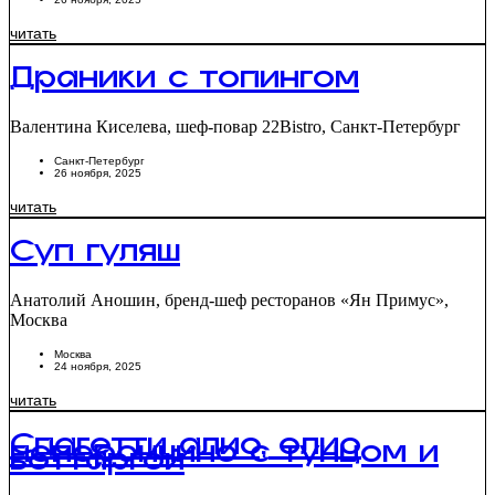
читать
Драники с топингом
Валентина Киселева, шеф-повар 22Bistro, Санкт-Петербург
Санкт-Петербург
26 ноября, 2025
читать
Суп гуляш
Анатолий Аношин, бренд-шеф ресторанов «Ян Примус»,
Москва
Москва
24 ноября, 2025
читать
Спагетти алио, олио
пеперончино с тунцом и
боттаргой