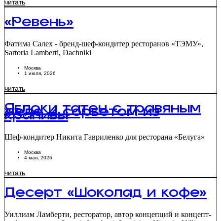
читать
«Ревень»
Фатима Салех - бренд-шеф-кондитер ресторанов «ТЭМУ»,
Sartoria Lamberti, Dachniki
Москва
1 июля, 2026
читать
Яблоки татен с травяным
желе и сорбетом из
крапивы
Шеф-кондитер Никита Гавриленко для ресторана «Белуга»
Москва
4 мая, 2026
читать
Десерт «Шоколад и кофе»
Уиллиам Ламберти, ресторатор, автор концепций и концепт-