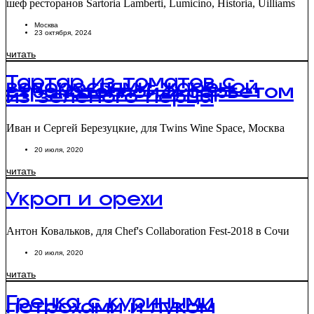
шеф ресторанов Sartoria Lamberti, Lumicino, Historia, Uilliams
Москва
23 октября, 2024
читать
Тартар из томатов с
водорослями, жареной
страчателлой и сорбетом
из зеленого перца
Иван и Сергей Березуцкие, для Twins Wine Space, Москва
20 июля, 2020
читать
Укроп и орехи
Антон Ковальков, для Chef's Collaboration Fest-2018 в Сочи
20 июля, 2020
читать
Гречка с куриными