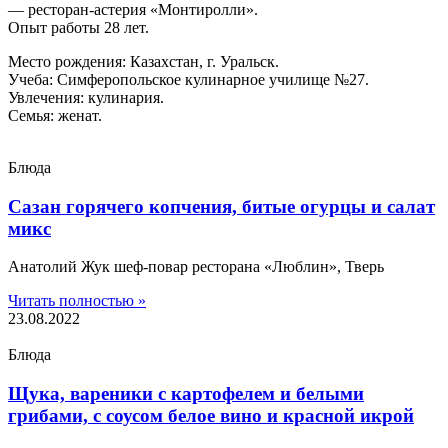
— ресторан-астерия «Монтиролли».
Опыт работы 28 лет.
Место рождения: Казахстан, г. Уральск.
Учеба: Симферопольское кулинарное училище №27.
Увлечения: кулинария.
Семья: женат.
Блюда
Сазан горячего копчения, битые огурцы и салат
микс
Анатолий Жук шеф-повар ресторана «Люблин», Тверь
Читать полностью »
23.08.2022
Блюда
Щука, вареники с картофелем и белыми
грибами, с соусом белое вино и красной икрой