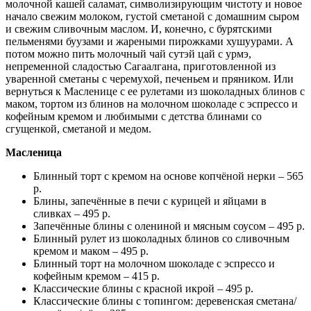
молочной кашей саламат, символизирующим чистоту и новое
начало свежим молоком, густой сметаной с домашним сыром
и свежим сливочным маслом. И, конечно, с бурятскими
пельменями буузами и жареными пирожками хушуурами. А
потом можно пить молочный чай сутэй цай с урмэ,
непременной сладостью Сагаалгана, приготовленной из
уваренной сметаны с черемухой, печеньем и пряником. Или
вернуться к Масленице с ее рулетами из шоколадных блинов с
маком, тортом из блинов на молочном шоколаде с эспрессо и
кофейным кремом и любимыми с детства блинами со
сгущенкой, сметаной и медом.
Масленица
Блинный торт с кремом на основе копчёной нерки – 565
р.
Блины, запечённые в печи с курицей и яйцами в
сливках – 495 р.
Запечённые блины с олениной и мясным соусом – 495 р.
Блинный рулет из шоколадных блинов со сливочным
кремом и маком – 495 р.
Блинный торт на молочном шоколаде с эспрессо и
кофейным кремом – 415 р.
Классические блины с красной икрой – 495 р.
Классические блины с топингом: деревенская сметана/