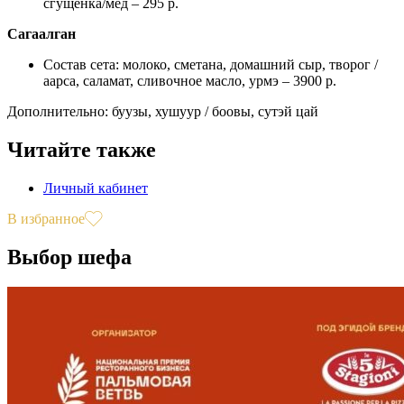
сгущёнка/мёд – 295 р.
Сагаалган
Состав сета: молоко, сметана, домашний сыр, творог /
аарса, саламат, сливочное масло, урмэ – 3900 р.
Дополнительно: буузы, хушуур / боовы, сутэй цай
Читайте также
Личный кабинет
В избранное
Выбор шефа