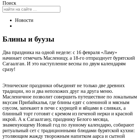
Поиск
Новости
Блины и буузы
Два праздника на одной неделе: с 16 февраля «Ламу»
начинает отмечать Масленицу, а 18-го отпразднует бурятский
Сагаалган. И это наступление весны по двум календарям
сразу!
Этнические праздники объединят не только две древних
традиции, но и два непохожих друг на друга меню.
Масленичное позволит совершить путешествие по локальным
вкусам Прибайкалья, где блины едят с олениной и мясным
соусом, запекают в печи с курицей и яйцами в сливках, а
блинный торт готовят с кремом из печеной нерки и красной
икрой. А к Сагаалгану, празднику Белого месяца,
знаменующему Новый год по лунному календарю, собирают
ритуальный сет с традиционными блюдами бурятской кухни:
утоляющим жажду творожным напитком аарса и сытной