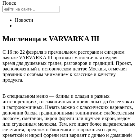
Поиск
Новости
Масленица в VARVARKA III
С 16 по 22 февраля в премиальном ресторане и сигарном
лаунже VARVARKA III проходит масленичная неделя —
время для душевных трапез, разговоров и традиций. Проект,
расположенный в историческом центре Москвы, отмечает
праздник с особым вниманием к классике и качеству
продукта.
В специальном меню — блины и оладьи в разных
интерпретациях, от лаконичных и привычных до более ярких
и гастрономичных. Начать можно с классических вариантов,
дополнив блюда традиционными топпингами: слабосоленым
лососем, сметаной, икрой форели или щучьей икрой, медом
или сгущенным молоком. Тем, кто ищет более выразительные
сочетания, предложат блинчики с творожным сыром,
креветкой и икрой форели или вариант с дичью и домашней