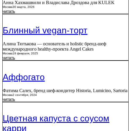
Анна Хахмашвили и Владислава Дроздова для KULEK
Москва
30 марта, 2026
читать
Блинный vegan-торт
Алина Тютькова — основатель и holistic бренд-шеф
международного healthy-проекта Angel Cakes
Москва
19 февраля, 2025
читать
Аффогато
Фатима Салех, бренд шеф-кондитер Historia, Lumicino, Sartoria
Москва
2 сентября, 2024
читать
Цветная капуста с соусом
карри