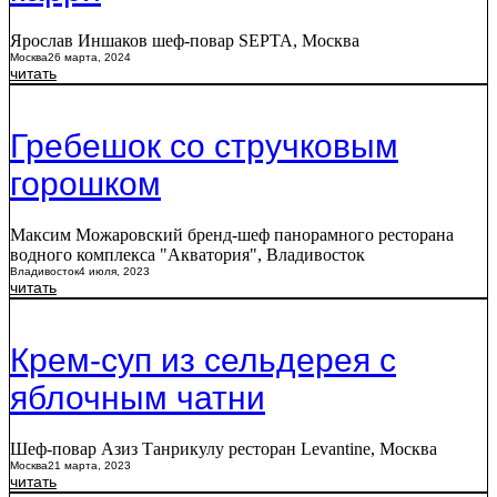
Ярослав Иншаков шеф-повар SEPTA, Москва
Москва
26 марта, 2024
читать
Гребешок со стручковым
горошком
Максим Можаровский бренд-шеф панорамного ресторана
водного комплекса "Акватория", Владивосток
Владивосток
4 июля, 2023
читать
Крем-суп из сельдерея с
яблочным чатни
Шеф-повар Азиз Танрикулу ресторан Levantine, Москва
Москва
21 марта, 2023
читать