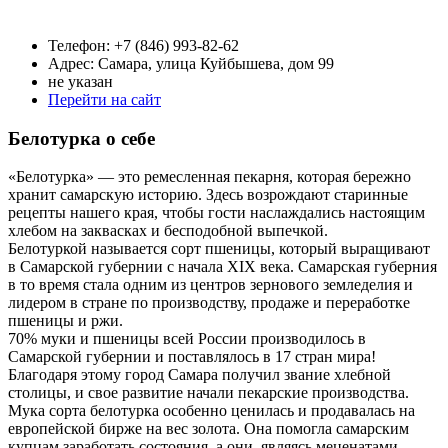
Телефон: +7 (846) 993-82-62
Адрес: Самара, улица Куйбышева, дом 99
не указан
Перейти на сайт
Белотурка о себе
«Белотурка» — это ремесленная пекарня, которая бережно
хранит самарскую историю. Здесь возрождают старинные
рецепты нашего края, чтобы гости наслаждались настоящим
хлебом на заквасках и бесподобной выпечкой.
Белотуркой называется сорт пшеницы, который выращивают
в Самарской губернии с начала XIX века. Самарская губерния
в то время стала одним из центров зернового земледелия и
лидером в стране по производству, продаже и переработке
пшеницы и ржи.
70% муки и пшеницы всей России производилось в
Самарской губернии и поставлялось в 17 стран мира!
Благодаря этому город Самара получил звание хлебной
столицы, и свое развитие начали пекарские производства.
Мука сорта белотурка особенно ценилась и продавалась на
европейской бирже на вес золота. Она помогла самарским
купцам заработать состояния, а они, являясь меценатами,